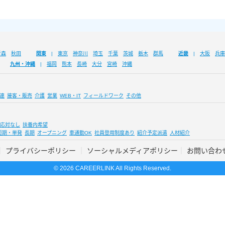
青森
秋田
関東
東京
神奈川
埼玉
千葉
茨城
栃木
群馬
近畿
大阪
兵庫
九州・沖縄
福岡
熊本
長崎
大分
宮崎
沖縄
連
接客・販売
介護
営業
WEB・IT
フィールドワーク
その他
応対なし
扶養内希望
短期・単発
長期
オープニング
車通勤OK
社員登用制度あり
紹介予定派遣
人材紹介
プライバシーポリシー
ソーシャルメディアポリシー
お問い合わ
© 2026 CAREERLINK All Rights Reserved.