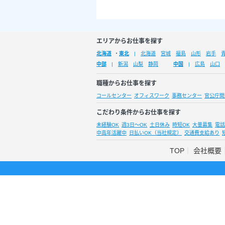
エリアからお仕事を探す
北海道
・
東北
北海道
宮城
福島
山形
岩手
中部
新潟
山梨
静岡
中国
広島
山口
職種からお仕事を探す
コールセンター
オフィスワーク
事務センター
官公庁関
こだわり条件からお仕事を探す
未経験OK
週3日～OK
土日休み
時短OK
大量募集
電話
中高年活躍中
日払いOK（当社規定）
交通費支給あり
TOP
会社概要