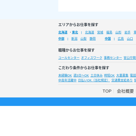
エリアからお仕事を探す
北海道
・
東北
北海道
宮城
福島
山形
岩手
中部
新潟
山梨
静岡
中国
広島
山口
職種からお仕事を探す
コールセンター
オフィスワーク
事務センター
官公庁関
こだわり条件からお仕事を探す
未経験OK
週3日～OK
土日休み
時短OK
大量募集
電話
中高年活躍中
日払いOK（当社規定）
交通費支給あり
TOP
会社概要