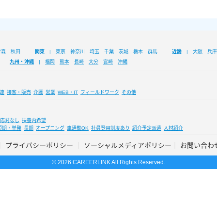
青森
秋田
関東
東京
神奈川
埼玉
千葉
茨城
栃木
群馬
近畿
大阪
兵庫
九州・沖縄
福岡
熊本
長崎
大分
宮崎
沖縄
連
接客・販売
介護
営業
WEB・IT
フィールドワーク
その他
応対なし
扶養内希望
短期・単発
長期
オープニング
車通勤OK
社員登用制度あり
紹介予定派遣
人材紹介
プライバシーポリシー
ソーシャルメディアポリシー
お問い合わ
© 2026 CAREERLINK All Rights Reserved.