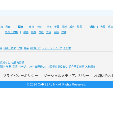
青森
秋田
関東
東京
神奈川
埼玉
千葉
茨城
栃木
群馬
近畿
大阪
兵庫
九州・沖縄
福岡
熊本
長崎
大分
宮崎
沖縄
連
接客・販売
介護
営業
WEB・IT
フィールドワーク
その他
応対なし
扶養内希望
短期・単発
長期
オープニング
車通勤OK
社員登用制度あり
紹介予定派遣
人材紹介
プライバシーポリシー
ソーシャルメディアポリシー
お問い合わ
© 2026 CAREERLINK All Rights Reserved.