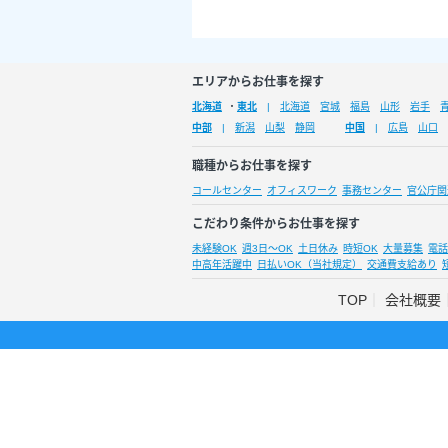
エリアからお仕事を探す
北海道
・
東北
北海道
宮城
福島
山形
岩手
中部
新潟
山梨
静岡
中国
広島
山口
職種からお仕事を探す
コールセンター
オフィスワーク
事務センター
官公庁関
こだわり条件からお仕事を探す
未経験OK
週3日～OK
土日休み
時短OK
大量募集
電話
中高年活躍中
日払いOK（当社規定）
交通費支給あり
TOP
会社概要