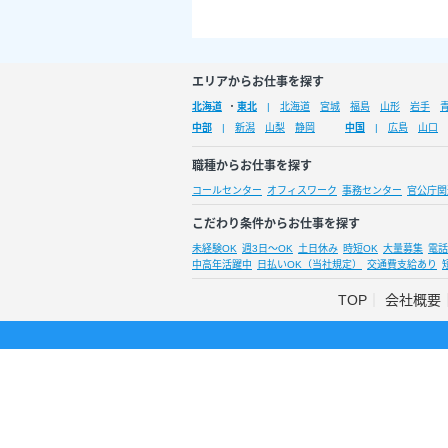
エリアからお仕事を探す
北海道
・
東北
北海道
宮城
福島
山形
岩手
中部
新潟
山梨
静岡
中国
広島
山口
職種からお仕事を探す
コールセンター
オフィスワーク
事務センター
官公庁関
こだわり条件からお仕事を探す
未経験OK
週3日～OK
土日休み
時短OK
大量募集
電話
中高年活躍中
日払いOK（当社規定）
交通費支給あり
TOP
会社概要