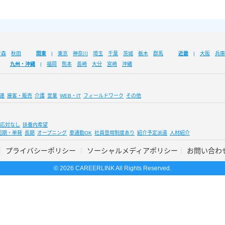
青森
秋田
関東
東京
神奈川
埼玉
千葉
茨城
栃木
群馬
近畿
大阪
兵庫
九州・沖縄
福岡
熊本
長崎
大分
宮崎
沖縄
連
接客・販売
介護
営業
WEB・IT
フィールドワーク
その他
応対なし
扶養内希望
短期・単発
長期
オープニング
車通勤OK
社員登用制度あり
紹介予定派遣
人材紹介
プライバシーポリシー
ソーシャルメディアポリシー
お問い合わ
© 2026 CAREERLINK All Rights Reserved.