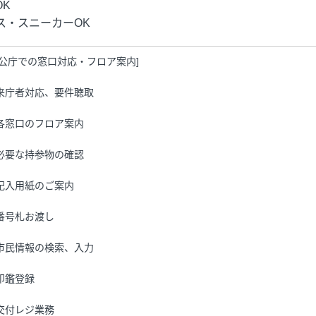
K
・スニーカーOK
官公庁での窓口対応・フロア案内]
来庁者対応、要件聴取
各窓口のフロア案内
必要な持参物の確認
記入用紙のご案内
番号札お渡し
市民情報の検索、入力
印鑑登録
交付レジ業務