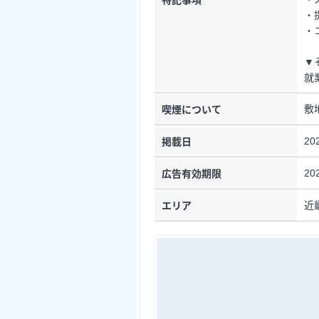
・
・
▼
就
敷
喫煙について
20
掲載日
20
広告有効期限
近
エリア