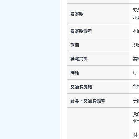
阪
最寄駅
J
＊
最寄駅備考
即
期間
業
勤務形態
1,
時給
当
交通費支給
研
給与・交通費備考
[
＊
[