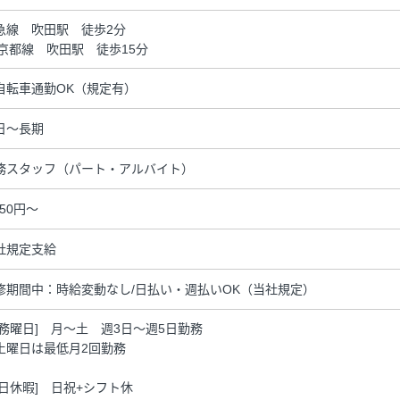
急線 吹田駅 徒歩2分
R京都線 吹田駅 徒歩15分
自転車通勤OK（規定有）
日～長期
務スタッフ（パート・アルバイト）
250円～
社規定支給
修期間中：時給変動なし/日払い・週払いOK（当社規定）
勤務曜日] 月～土 週3日～週5日勤務
土曜日は最低月2回勤務
休日休暇] 日祝+シフト休