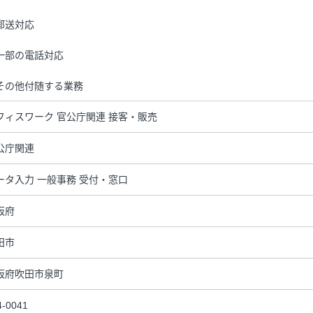
郵送対応
一部の電話対応
その他付随する業務
フィスワーク 官公庁関連 接客・販売
公庁関連
ータ入力 一般事務 受付・窓口
阪府
田市
阪府吹田市泉町
4-0041