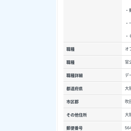
・
・
・
オ
職種
官
職種
デ
職種詳細
大
都道府県
吹
市区郡
大
その他住所
56
郵便番号