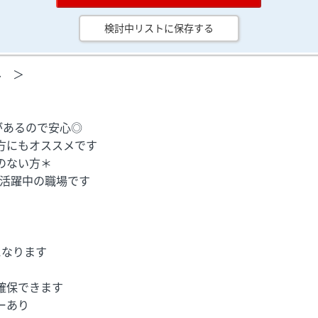
検討中リストに保存する
み ＞
があるので安心◎
方にもオススメです
のない方＊
数活躍中の職場です
なります
確保できます
ーあり