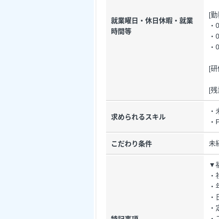
[
就業曜日・休日休暇・就業
・0
時間等
・0
・0
[研
[
・
求められるスキル
・
未
こだわり条件
▼
・
・
・
・
・
特記事項