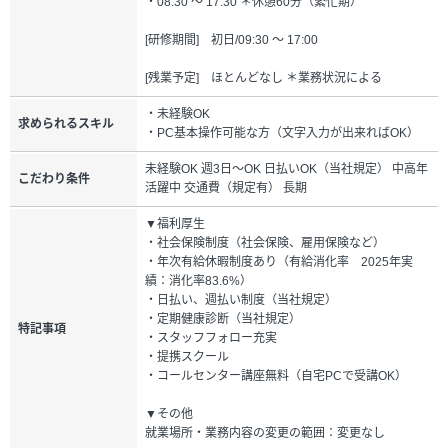
・08:30 ～ 17:30 ＊休憩60分（繁忙期）
[研修期間] 初日/09:30 ～ 17:00
[残業予定] ほとんどなし ＊業務状況による
・未経験OK
求められるスキル
・PC基本操作可能な方（文字入力が出来ればOK）
未経験OK 週3日～OK 日払いOK（当社規定） 中高年
こだわり条件
活躍中 交通費（規定有） 長期
▼福利厚生
・社会保険制度（社会保険、雇用保険など）
・年次有給休暇制度あり（有給消化率 2025年実
績：消化率83.6%）
・日払い、週払い制度（当社規定）
・定期健康診断（当社規定）
特記事項
・スタッフフォロー充実
・提携スクール
・コールセンター講座無料（自宅PCで受講OK）
▼その他
就業場所・業務内容の変更の範囲：変更なし