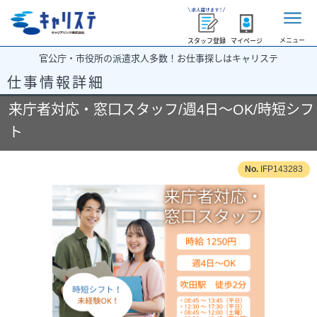
メニュー
スタッフ登録
マイページ
官公庁・市役所の派遣求人多数！お仕事探しはキャリステ
仕事情報詳細
来庁者対応・窓口スタッフ/週4日～OK/時短シフ
ト
IFP143283