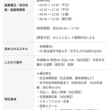
[勤務時間]
・08:45 ～ 13:45（平日）
就業曜日・休日休
・12:30 ～ 17:30（平日）
暇・就業時間等
・08:45 ～ 12:00（土曜）
・08:30 ～ 13:45（繁忙期）
[研修期間] 初日/09:30 ～ 17:00
[残業予定] ほとんどなし ＊業務状況による
・未経験OK
求められるスキル
・PC基本操作可能な方（文字入力が出来ればOK）
未経験OK 時短OK 日払いOK（当社規定） 中高年活
こだわり条件
躍中 交通費（規定有） 長期
▼福利厚生
・社会保険制度（社会保険、雇用保険など）
・年次有給休暇制度あり（有給消化率 2025年実
績：消化率83.6%）
・日払い、週払い制度（当社規定）
・定期健康診断（当社規定）
特記事項
・スタッフフォロー充実
・提携スクール