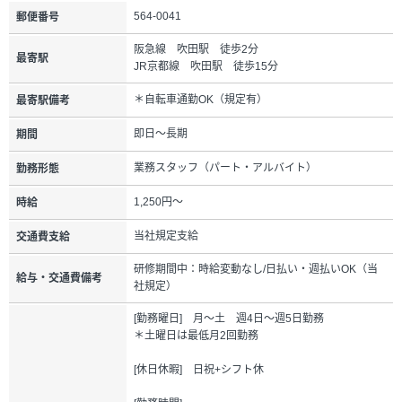
564-0041
郵便番号
阪急線 吹田駅 徒歩2分
最寄駅
JR京都線 吹田駅 徒歩15分
＊自転車通勤OK（規定有）
最寄駅備考
即日～長期
期間
業務スタッフ（パート・アルバイト）
勤務形態
1,250円～
時給
当社規定支給
交通費支給
研修期間中：時給変動なし/日払い・週払いOK（当
給与・交通費備考
社規定）
[勤務曜日] 月～土 週4日～週5日勤務
＊土曜日は最低月2回勤務
[休日休暇] 日祝+シフト休