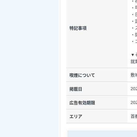
・
・
・
・
・
特記事項
・
・
▼
就
敷
喫煙について
20
掲載日
20
広告有効期限
首
エリア