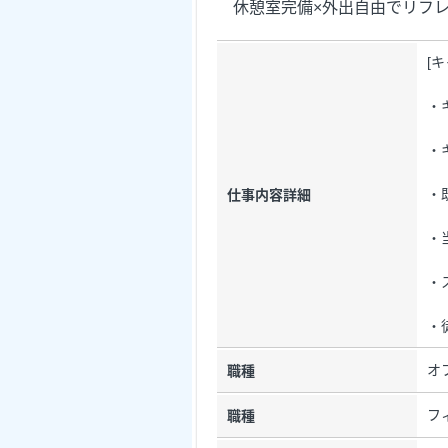
休憩室完備×外出自由でリフレ
[
・
・
・
仕事内容詳細
・
・
・
オ
職種
フ
職種