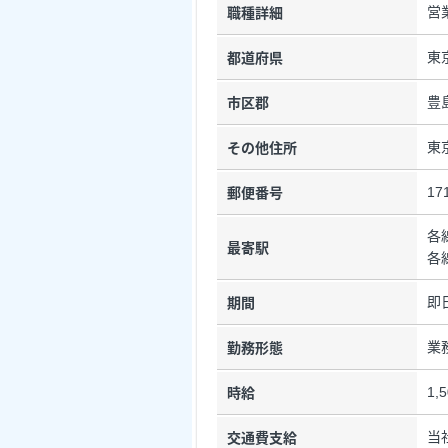
営
職種詳細
東
都道府県
豊
市区郡
東
その他住所
17
郵便番号
各
最寄駅
各
即
期間
業
勤務形態
1,
時給
当
交通費支給