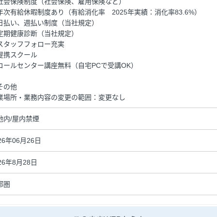
社会保険制度（社会保険、雇用保険など）
年次有給休暇制度あり（有給消化率 2025年実績：消化率83.6%）
日払い、週払い制度（当社規定）
定期健康診断（当社規定）
スタッフフォロー充実
提携スクール
コールセンター講座無料（自宅PCで受講OK）
その他
業場所・業務内容の変更の範囲：変更なし
地内/屋内禁煙
26年06月26日
26年8月28日
都圏