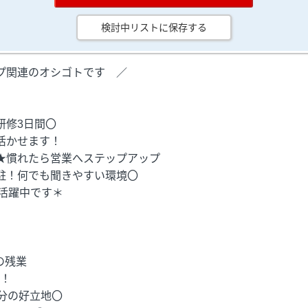
検討中リストに保存する
ープ関連のオシゴトです ／
修3日間〇
活かせます！
★慣れたら営業へステップアップ
駐！何でも聞きやすい環境〇
活躍中です＊
度の残業
！
分の好立地〇