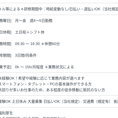
キル等による＊研修期間中：時給変動なし/日払い・週払いOK（当社規定
勤務曜日] 月～金 週4～5日勤務
休日休暇] 土日祝＋シフト休
務時間] 09:30 ～ 18:30 ＊休憩60分
研修期間] 3日間/同条件
残業予定] 0h ～ 15h/月程度 ＊業務状況による
未経験OK！希望や経験に応じて業務内容が選べます
スマートフォン・タブレット・PCの基本操作ができる方
外回りが多いお仕事のため、ある程度の徒歩移動に抵抗のない方
経験OK 土日休み 大量募集 日払いOK（当社規定） 交通費（規定有） 
福利厚生