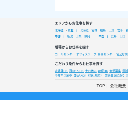
エリアからお仕事を探す
北海道
・
東北
北海道
宮城
福島
山形
岩手
中部
新潟
山梨
静岡
中国
広島
山口
職種からお仕事を探す
コールセンター
オフィスワーク
事務センター
官公庁関
こだわり条件からお仕事を探す
未経験OK
週3日～OK
土日休み
時短OK
大量募集
電話
中高年活躍中
日払いOK（当社規定）
交通費支給あり
TOP
会社概要