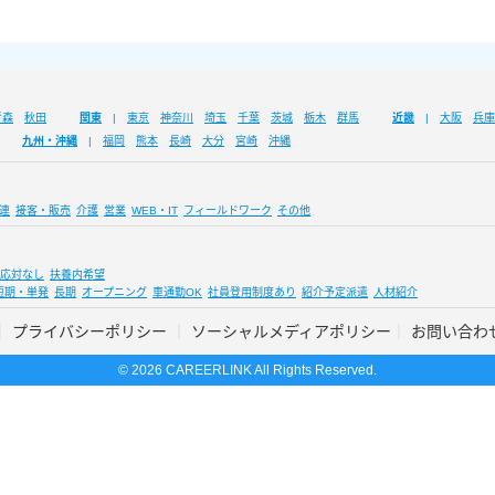
青森
秋田
関東
東京
神奈川
埼玉
千葉
茨城
栃木
群馬
近畿
大阪
兵庫
九州・沖縄
福岡
熊本
長崎
大分
宮崎
沖縄
連
接客・販売
介護
営業
WEB・IT
フィールドワーク
その他
応対なし
扶養内希望
短期・単発
長期
オープニング
車通勤OK
社員登用制度あり
紹介予定派遣
人材紹介
プライバシーポリシー
ソーシャルメディアポリシー
お問い合わ
© 2026 CAREERLINK All Rights Reserved.