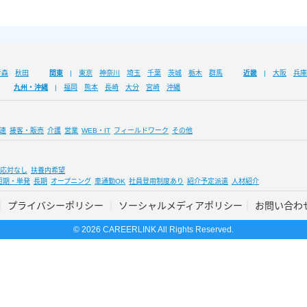
青森
秋田
関東
東京
神奈川
埼玉
千葉
茨城
栃木
群馬
近畿
大阪
兵庫
九州・沖縄
福岡
熊本
長崎
大分
宮崎
沖縄
連
接客・販売
介護
営業
WEB・IT
フィールドワーク
その他
応対なし
扶養内希望
短期・単発
長期
オープニング
車通勤OK
社員登用制度あり
紹介予定派遣
人材紹介
プライバシーポリシー
ソーシャルメディアポリシー
お問い合わ
© 2026 CAREERLINK All Rights Reserved.