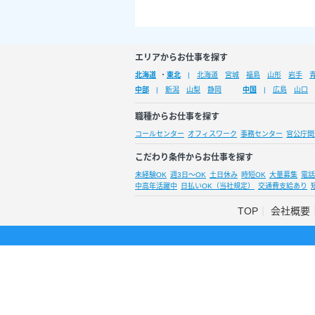
エリアからお仕事を探す
北海道
・
東北
北海道
宮城
福島
山形
岩手
中部
新潟
山梨
静岡
中国
広島
山口
職種からお仕事を探す
コールセンター
オフィスワーク
事務センター
官公庁関
こだわり条件からお仕事を探す
未経験OK
週3日～OK
土日休み
時短OK
大量募集
電話
中高年活躍中
日払いOK（当社規定）
交通費支給あり
TOP
会社概要