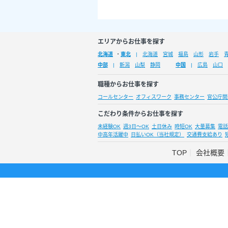
エリアからお仕事を探す
北海道
・
東北
北海道
宮城
福島
山形
岩手
中部
新潟
山梨
静岡
中国
広島
山口
職種からお仕事を探す
コールセンター
オフィスワーク
事務センター
官公庁関
こだわり条件からお仕事を探す
未経験OK
週3日～OK
土日休み
時短OK
大量募集
電話
中高年活躍中
日払いOK（当社規定）
交通費支給あり
TOP
会社概要