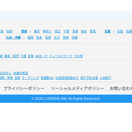
青森
秋田
関東
東京
神奈川
埼玉
千葉
茨城
栃木
群馬
近畿
大阪
兵庫
九州・沖縄
福岡
熊本
長崎
大分
宮崎
沖縄
連
接客・販売
介護
営業
WEB・IT
フィールドワーク
その他
応対なし
扶養内希望
短期・単発
長期
オープニング
車通勤OK
社員登用制度あり
紹介予定派遣
人材紹介
プライバシーポリシー
ソーシャルメディアポリシー
お問い合わ
© 2026 CAREERLINK All Rights Reserved.