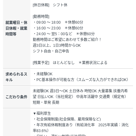
[休日休暇] シフト休
[勤務時間]
・09:00 ～ 18:00 ＊休憩60分
就業曜日・休
・16:00 ～ 23:00 ＊休憩60分
日休暇・就業
・24:00 ～ 翌5：00など ＊休憩60分
時間等
勤務時間はご希望にあわせて多数ご紹介！
週3日以上、1日3時間からOK
シフト自由・自己申告
[残業予定] ほとんどなし ＊業務状況による
・未経験OK
求められるス
・PC基本操作が可能な方（スムーズな入力ができればOK）
キル
未経験OK 週3日～OK 土日休み 時短OK 大量募集 扶養内希
望 日払いOK（当社規定） 中高年活躍中 交通費（規定有）
こだわり条件
短期・単発 長期
▼福利厚生
・社会保険制度(社会保険、雇用保険など)
・年次有給休暇制度あり（有給消化率 2025年実績：消化
率83.6%）