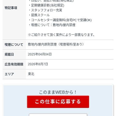
・日払い、週払い制度(当社規定)
・定期健康診断(当社規定)
特記事項
・スタッフフォロー充実
・提携スクール
・コールセンター講座無料(自宅PCで受講OK)
・喫煙について：敷地内/屋内禁煙
※ご紹介させて頂く案件により一部異なります。
敷地内/屋内原則禁煙（喫煙場所/室あり）
喫煙について
2025年04月04日
掲載日
2026年8月7日
広告有効期限
東北
エリア
このままWEBから！
この仕事に応募する