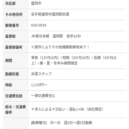
盛岡市
市区郡
岩手県盛岡市盛岡駅前通
その他住所
020-0034
郵便番号
JR東北本線 盛岡駅 徒歩10分
最寄駅
※案件によりその他複数勤務地あり！
最寄駅備考
単発（1か月以内）/ 短期（3か月以内）/ 長期（3か月以
期間
上）/ 春・夏・冬休み期間限定
派遣スタッフ
勤務形態
1,110円～
時給
一律交通費含む
交通費支給
給与・交通費
＊求人による＊日払い・週払いOK（当社規定）
備考
[勤務曜日] 月～日 週3日～週5日勤務