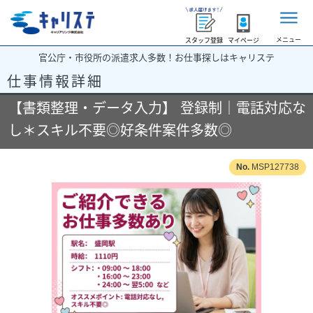
メニュー
スタッフ登録
マイページ
官公庁・市役所の派遣求人多数！お仕事探しはキャリステ
仕事情報詳細
【書類整理・データ入力】 登録制｜電話対応な
し＊スキル不要◎好条件案件多数◎
MSP127738