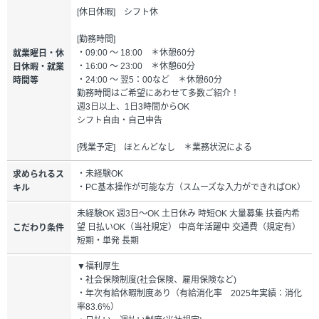
[休日休暇] シフト休
[勤務時間]
・09:00 ～ 18:00 ＊休憩60分
就業曜日・休
・16:00 ～ 23:00 ＊休憩60分
日休暇・就業
・24:00 ～ 翌5：00など ＊休憩60分
時間等
勤務時間はご希望にあわせて多数ご紹介！
週3日以上、1日3時間からOK
シフト自由・自己申告
[残業予定] ほとんどなし ＊業務状況による
・未経験OK
求められるス
・PC基本操作が可能な方（スムーズな入力ができればOK）
キル
未経験OK 週3日～OK 土日休み 時短OK 大量募集 扶養内希
望 日払いOK（当社規定） 中高年活躍中 交通費（規定有）
こだわり条件
短期・単発 長期
▼福利厚生
・社会保険制度(社会保険、雇用保険など)
・年次有給休暇制度あり（有給消化率 2025年実績：消化
率83.6%）