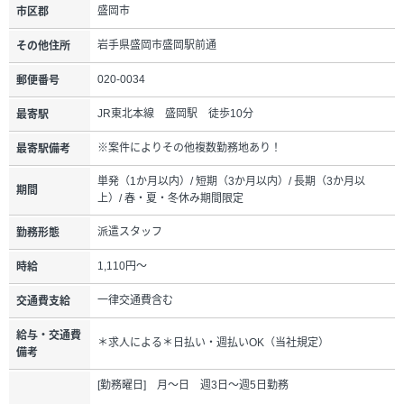
盛岡市
市区郡
岩手県盛岡市盛岡駅前通
その他住所
020-0034
郵便番号
JR東北本線 盛岡駅 徒歩10分
最寄駅
※案件によりその他複数勤務地あり！
最寄駅備考
単発（1か月以内）/ 短期（3か月以内）/ 長期（3か月以
期間
上）/ 春・夏・冬休み期間限定
派遣スタッフ
勤務形態
1,110円～
時給
一律交通費含む
交通費支給
給与・交通費
＊求人による＊日払い・週払いOK（当社規定）
備考
[勤務曜日] 月～日 週3日～週5日勤務