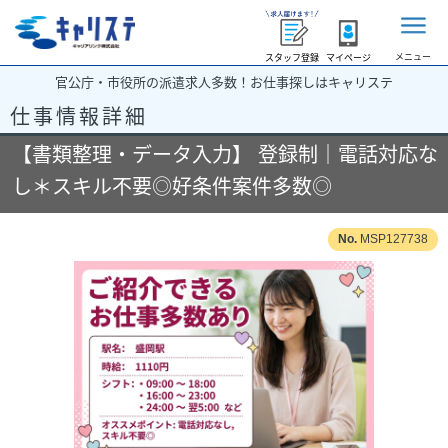
メニュー
スタッフ登録
マイページ
官公庁・市役所の派遣求人多数！お仕事探しはキャリステ
仕事情報詳細
【書類整理・データ入力】 登録制｜電話対応な
し＊スキル不要◎好条件案件多数◎
MSP127738