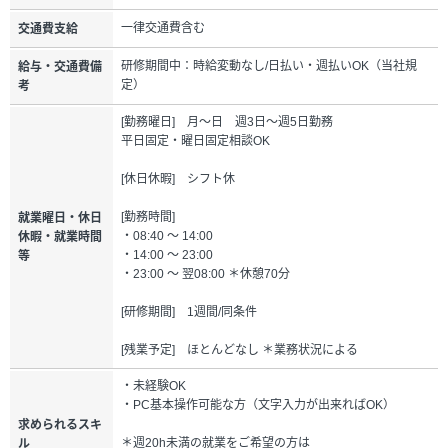
一律交通費含む
交通費支給
研修期間中：時給変動なし/日払い・週払いOK（当社規
給与・交通費備
定）
考
[勤務曜日] 月～日 週3日～週5日勤務
平日固定・曜日固定相談OK
[休日休暇] シフト休
[勤務時間]
就業曜日・休日
・08:40 ～ 14:00
休暇・就業時間
・14:00 ～ 23:00
等
・23:00 ～ 翌08:00 ＊休憩70分
[研修期間] 1週間/同条件
[残業予定] ほとんどなし ＊業務状況による
・未経験OK
・PC基本操作可能な方（文字入力が出来ればOK）
求められるスキ
＊週20h未満の就業をご希望の方は
ル