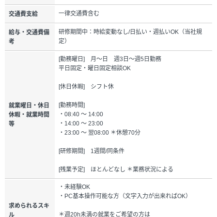
一律交通費含む
交通費支給
研修期間中：時給変動なし/日払い・週払いOK（当社規
給与・交通費備
定）
考
[勤務曜日] 月～日 週3日～週5日勤務
平日固定・曜日固定相談OK
[休日休暇] シフト休
[勤務時間]
就業曜日・休日
・08:40 ～ 14:00
休暇・就業時間
・14:00 ～ 23:00
等
・23:00 ～ 翌08:00 ＊休憩70分
[研修期間] 1週間/同条件
[残業予定] ほとんどなし ＊業務状況による
・未経験OK
・PC基本操作可能な方（文字入力が出来ればOK）
求められるスキ
＊週20h未満の就業をご希望の方は
ル