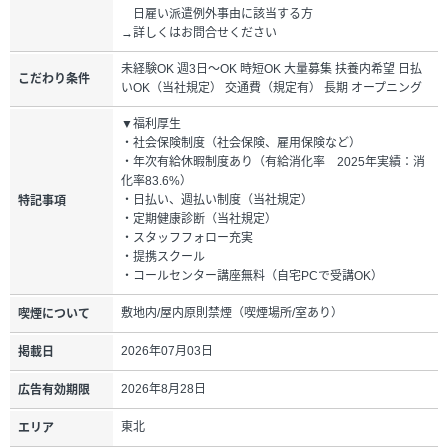
日雇い派遣例外事由に該当する方
→詳しくはお問合せください
未経験OK 週3日～OK 時短OK 大量募集 扶養内希望 日払
こだわり条件
いOK（当社規定） 交通費（規定有） 長期 オープニング
▼福利厚生
・社会保険制度（社会保険、雇用保険など）
・年次有給休暇制度あり（有給消化率 2025年実績：消
化率83.6%）
・日払い、週払い制度（当社規定）
特記事項
・定期健康診断（当社規定）
・スタッフフォロー充実
・提携スクール
・コールセンター講座無料（自宅PCで受講OK）
敷地内/屋内原則禁煙（喫煙場所/室あり）
喫煙について
2026年07月03日
掲載日
2026年8月28日
広告有効期限
東北
エリア