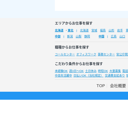
エリアからお仕事を探す
北海道
・
東北
北海道
宮城
福島
山形
岩手
中部
新潟
山梨
静岡
中国
広島
山口
職種からお仕事を探す
コールセンター
オフィスワーク
事務センター
官公庁関
こだわり条件からお仕事を探す
未経験OK
週3日～OK
土日休み
時短OK
大量募集
電話
中高年活躍中
日払いOK（当社規定）
交通費支給あり
TOP
会社概要