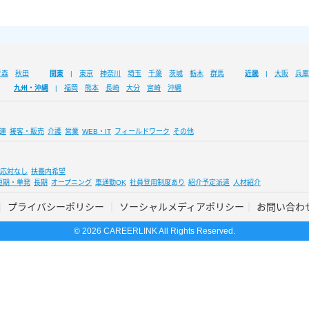
青森
秋田
関東
東京
神奈川
埼玉
千葉
茨城
栃木
群馬
近畿
大阪
兵庫
九州・沖縄
福岡
熊本
長崎
大分
宮崎
沖縄
連
接客・販売
介護
営業
WEB・IT
フィールドワーク
その他
応対なし
扶養内希望
短期・単発
長期
オープニング
車通勤OK
社員登用制度あり
紹介予定派遣
人材紹介
プライバシーポリシー
ソーシャルメディアポリシー
お問い合わ
© 2026 CAREERLINK All Rights Reserved.