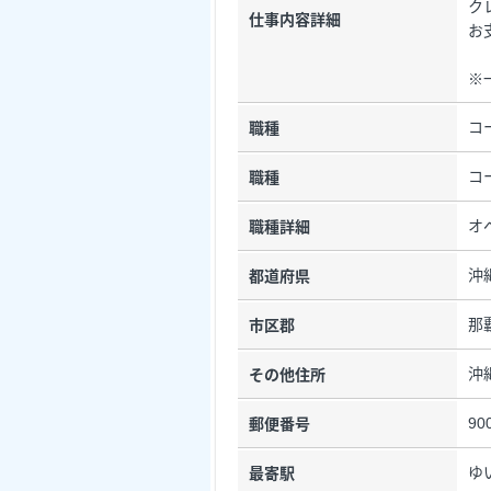
ク
仕事内容詳細
お
※
コ
職種
コ
職種
オ
職種詳細
沖
都道府県
那
市区郡
沖
その他住所
90
郵便番号
ゆ
最寄駅