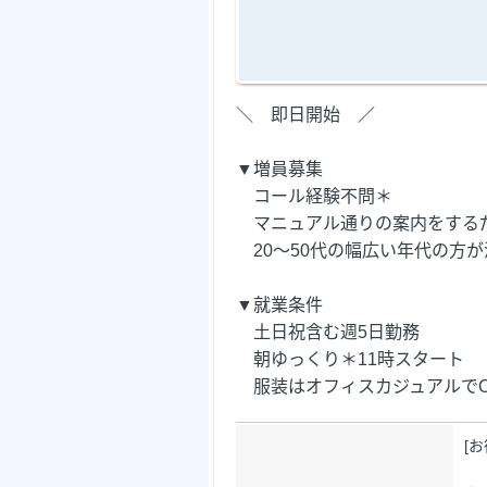
＼ 即日開始 ／
▼増員募集
コール経験不問＊
マニュアル通りの案内をする
20～50代の幅広い年代の方が
▼就業条件
土日祝含む週5日勤務
朝ゆっくり＊11時スタート
服装はオフィスカジュアルでO
[