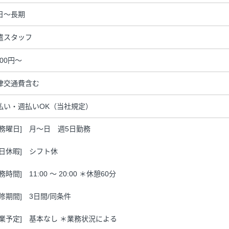
日～長期
遣スタッフ
400円～
律交通費含む
払い・週払いOK（当社規定）
勤務曜日] 月～日 週5日勤務
休日休暇] シフト休
務時間] 11:00 ～ 20:00 ＊休憩60分
研修期間] 3日間/同条件
残業予定] 基本なし ＊業務状況による