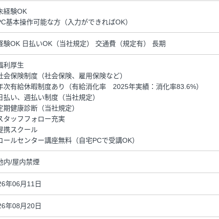
未経験OK
PC基本操作可能な方（入力ができればOK）
経験OK 日払いOK（当社規定） 交通費（規定有） 長期
福利厚生
社会保険制度（社会保険、雇用保険など）
年次有給休暇制度あり（有給消化率 2025年実績：消化率83.6%）
日払い、週払い制度（当社規定）
定期健康診断（当社規定）
スタッフフォロー充実
提携スクール
コールセンター講座無料（自宅PCで受講OK）
地内/屋内禁煙
26年06月11日
26年08月20日