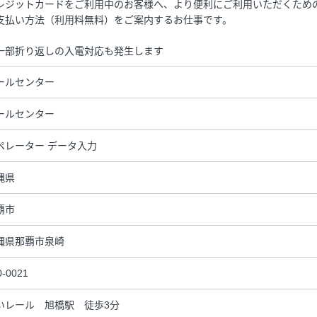
レジットカードをご利用中のお客様へ、より便利にご利用いただくため
支払い方法（利用料無料）をご案内するお仕事です。
一部折り返しの入電対応も発生します
ールセンター
ールセンター
ペレーター データ入力
縄県
覇市
縄県那覇市泉崎
0-0021
いレール 旭橋駅 徒歩3分