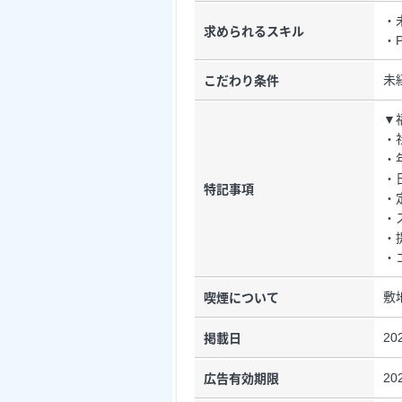
・
求められるスキル
・
未
こだわり条件
▼
・
・
・
特記事項
・
・
・
・
敷
喫煙について
20
掲載日
20
広告有効期限