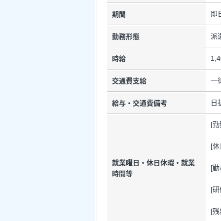
即
期間
派
勤務形態
1,
時給
一
交通費支給
日
給与・交通費備考
[
[
就業曜日・休日休暇・就業
[勤
時間等
[
[