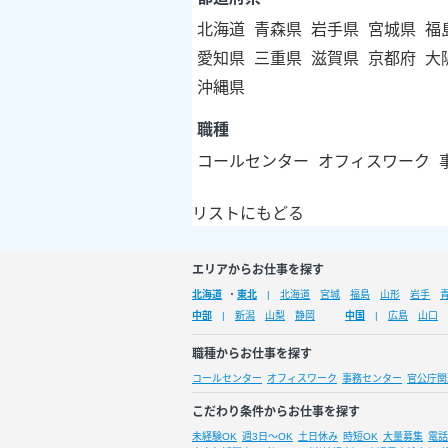
北海道
青森県
岩手県
宮城県
福
愛知県
三重県
滋賀県
京都府
大
沖縄県
職種
コールセンター
オフィスワーク
リストにもどる
エリアからお仕事を探す
北海道
・
東北
北海道
宮城
福島
山形
岩手
中部
新潟
山梨
静岡
中国
広島
山口
職種からお仕事を探す
コールセンター
オフィスワーク
事務センター
官公庁関
こだわり条件からお仕事を探す
未経験OK
週3日～OK
土日休み
時短OK
大量募集
電話