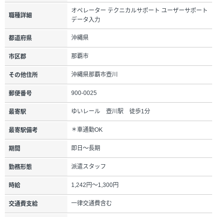
オペレーター テクニカルサポート ユーザーサポート
職種詳細
データ入力
沖縄県
都道府県
那覇市
市区郡
沖縄県那覇市壺川
その他住所
900-0025
郵便番号
ゆいレール 壺川駅 徒歩1分
最寄駅
＊車通勤OK
最寄駅備考
即日～長期
期間
派遣スタッフ
勤務形態
1,242円～1,300円
時給
一律交通費含む
交通費支給