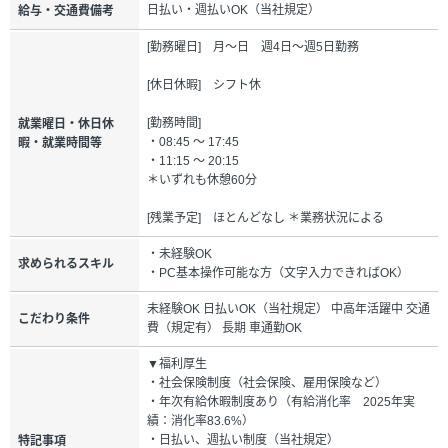
日払い・週払いOK（当社規定）
給与・交通費備考
[勤務曜日] 月～日 週4日～週5日勤務
[休日休暇] シフト休
[勤務時間]
就業曜日・休日休
・08:45 ～ 17:45
暇・就業時間等
・11:15 ～ 20:15
＊いずれも休憩60分
[残業予定] ほとんどなし ＊業務状況による
・未経験OK
求められるスキル
・PC基本操作可能な方（文字入力できればOK）
未経験OK 日払いOK（当社規定） 中高年活躍中 交通
こだわり条件
費（規定有） 長期 車通勤OK
▼福利厚生
・社会保険制度（社会保険、雇用保険など）
・年次有給休暇制度あり（有給消化率 2025年実
績：消化率83.6%）
・日払い、週払い制度（当社規定）
特記事項