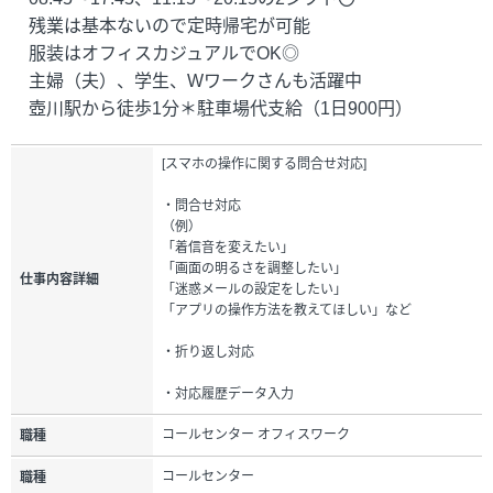
残業は基本ないので定時帰宅が可能
服装はオフィスカジュアルでOK◎
主婦（夫）、学生、Wワークさんも活躍中
壺川駅から徒歩1分＊駐車場代支給（1日900円）
[スマホの操作に関する問合せ対応]
・問合せ対応
（例）
「着信音を変えたい」
「画面の明るさを調整したい」
仕事内容詳細
「迷惑メールの設定をしたい」
「アプリの操作方法を教えてほしい」など
・折り返し対応
・対応履歴データ入力
コールセンター オフィスワーク
職種
コールセンター
職種