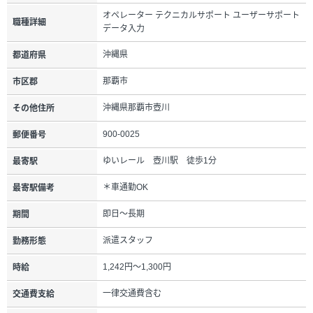
オペレーター テクニカルサポート ユーザーサポート
職種詳細
データ入力
沖縄県
都道府県
那覇市
市区郡
沖縄県那覇市壺川
その他住所
900-0025
郵便番号
ゆいレール 壺川駅 徒歩1分
最寄駅
＊車通勤OK
最寄駅備考
即日～長期
期間
派遣スタッフ
勤務形態
1,242円～1,300円
時給
一律交通費含む
交通費支給