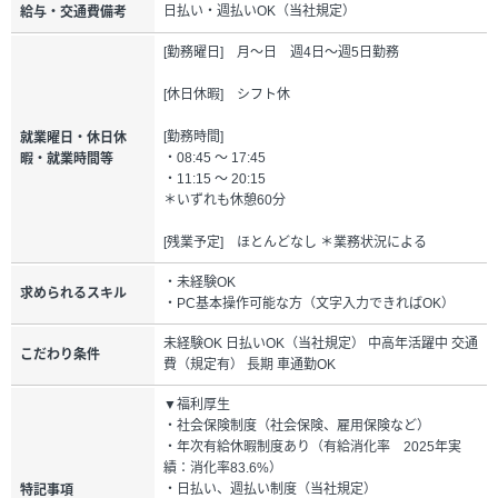
日払い・週払いOK（当社規定）
給与・交通費備考
[勤務曜日] 月～日 週4日～週5日勤務
[休日休暇] シフト休
[勤務時間]
就業曜日・休日休
・08:45 ～ 17:45
暇・就業時間等
・11:15 ～ 20:15
＊いずれも休憩60分
[残業予定] ほとんどなし ＊業務状況による
・未経験OK
求められるスキル
・PC基本操作可能な方（文字入力できればOK）
未経験OK 日払いOK（当社規定） 中高年活躍中 交通
こだわり条件
費（規定有） 長期 車通勤OK
▼福利厚生
・社会保険制度（社会保険、雇用保険など）
・年次有給休暇制度あり（有給消化率 2025年実
績：消化率83.6%）
・日払い、週払い制度（当社規定）
特記事項