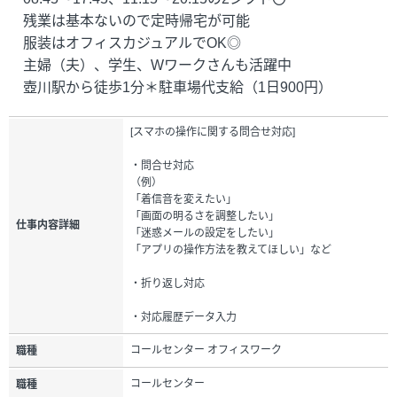
残業は基本ないので定時帰宅が可能
服装はオフィスカジュアルでOK◎
主婦（夫）、学生、Wワークさんも活躍中
壺川駅から徒歩1分＊駐車場代支給（1日900円）
[スマホの操作に関する問合せ対応]
・問合せ対応
（例）
「着信音を変えたい」
「画面の明るさを調整したい」
仕事内容詳細
「迷惑メールの設定をしたい」
「アプリの操作方法を教えてほしい」など
・折り返し対応
・対応履歴データ入力
コールセンター オフィスワーク
職種
コールセンター
職種