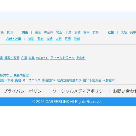
青森
秋田
関東
東京
神奈川
埼玉
千葉
茨城
栃木
群馬
近畿
大阪
兵庫
九州・沖縄
福岡
熊本
長崎
大分
宮崎
沖縄
連
接客・販売
介護
営業
WEB・IT
フィールドワーク
その他
応対なし
扶養内希望
短期・単発
長期
オープニング
車通勤OK
社員登用制度あり
紹介予定派遣
人材紹介
プライバシーポリシー
ソーシャルメディアポリシー
お問い合わ
© 2026 CAREERLINK All Rights Reserved.