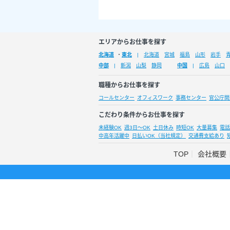
エリアからお仕事を探す
北海道
・
東北
北海道
宮城
福島
山形
岩手
中部
新潟
山梨
静岡
中国
広島
山口
職種からお仕事を探す
コールセンター
オフィスワーク
事務センター
官公庁関
こだわり条件からお仕事を探す
未経験OK
週3日～OK
土日休み
時短OK
大量募集
電話
中高年活躍中
日払いOK（当社規定）
交通費支給あり
TOP
会社概要