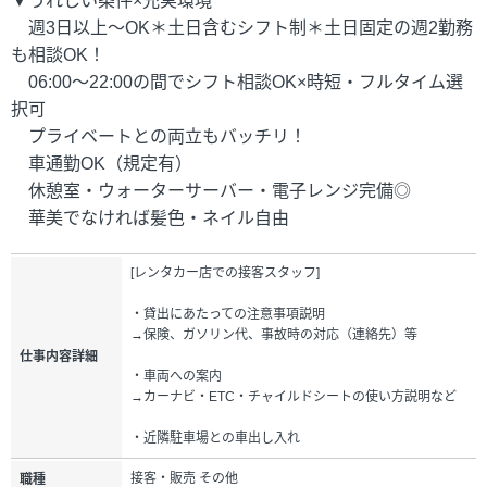
▼うれしい条件×充実環境
週3日以上～OK＊土日含むシフト制＊土日固定の週2勤務
も相談OK！
06:00～22:00の間でシフト相談OK×時短・フルタイム選
択可
プライベートとの両立もバッチリ！
車通勤OK（規定有）
休憩室・ウォーターサーバー・電子レンジ完備◎
華美でなければ髪色・ネイル自由
[レンタカー店での接客スタッフ]
・貸出にあたっての注意事項説明
→保険、ガソリン代、事故時の対応（連絡先）等
仕事内容詳細
・車両への案内
→カーナビ・ETC・チャイルドシートの使い方説明など
・近隣駐車場との車出し入れ
接客・販売 その他
職種