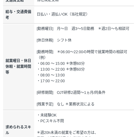
交通費支給
給与・交通費備
日払い・週払いOK（当社規定）
考
[勤務曜日] 月～日 週3～5日勤務 ＊週2日～も相談可
[休日休暇] シフト休
[勤務時間] ＊06:00～22:00の時間で就業時間の相談可
（例）
就業曜日・休日
・06:00 ～ 15:00 ＊休憩60分
休暇・就業時間
・13:00 ～ 22:00 ＊休憩60分
等
・08:00 ～ 13:00
・17:00 ～ 22:00
[研修期間] OJT研修2週間～1ヵ月/同条件
[残業予定] なし ＊業務状況による
・未経験OK
・PCスキル不問
求められるスキ
＊週20h未満の就業をご希望の方は、
ル