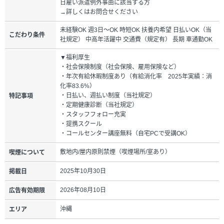
日雇い派遣例外事由に該当する方
→詳しくはお問合せください
未経験OK 週3日～OK 時短OK 扶養内希望 日払いOK（当
こだわり条件
社規定） 中高年活躍中 交通費（規定有） 長期 車通勤OK
▼福利厚生
・社会保険制度（社会保険、雇用保険など）
・年次有給休暇制度あり（有給消化率 2025年実績：消
化率83.6%）
・日払い、週払い制度（当社規定）
特記事項
・定期健康診断（当社規定）
・スタッフフォロー充実
・提携スクール
・コールセンター講座無料（自宅PCで受講OK）
敷地内/屋内原則禁煙（喫煙場所/室あり）
喫煙について
2025年10月30日
掲載日
2026年08月10日
広告有効期限
沖縄
エリア