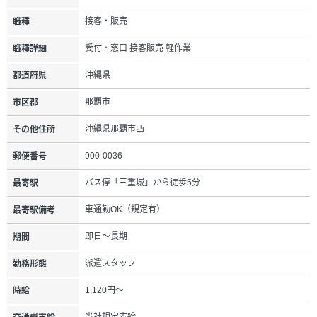
接客・販売
職種
受付・窓口 接客販売 軽作業
職種詳細
沖縄県
都道府県
那覇市
市区郡
沖縄県那覇市西
その他住所
900-0036
郵便番号
バス停「三重城」から徒歩5分
最寄駅
車通勤OK（規定有）
最寄駅備考
即日～長期
期間
派遣スタッフ
勤務形態
1,120円～
時給
当社規定支給