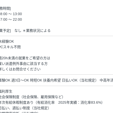
勤務時間]
8:00 ～ 13:00
7:00 ～ 22:00
残業予定] なし ＊業務状況による
未経験OK
PCスキル不問
週20h未満の就業をご希望の方は
雇い派遣例外事由に該当する方
詳しくはお問合せください
経験OK 週3日～OK 時短OK 扶養内希望 日払いOK（当社規定） 中高年
福利厚生
社会保険制度（社会保険、雇用保険など）
年次有給休暇制度あり（有給消化率 2025年実績：消化率83.6%）
日払い、週払い制度（当社規定）