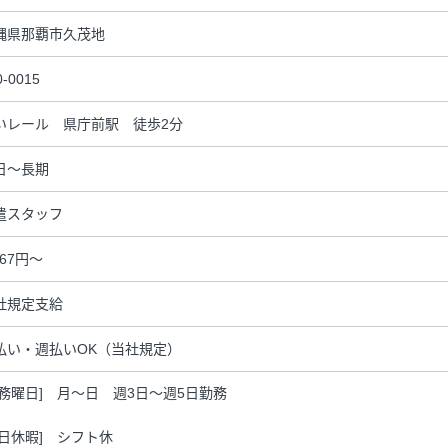
縄県那覇市久茂地
0-0015
いレール 県庁前駅 徒歩2分
日～長期
遣スタッフ
167円～
社規定支給
払い・週払いOK（当社規定）
勤務曜日] 月～日 週3日～週5日勤務
休日休暇] シフト休