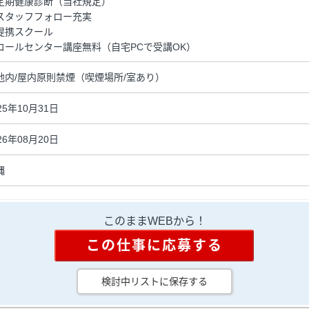
定期健康診断（当社規定）
スタッフフォロー充実
提携スクール
コールセンター講座無料（自宅PCで受講OK）
地内/屋内原則禁煙（喫煙場所/室あり）
25年10月31日
26年08月20日
縄
このままWEBから！
この仕事に応募する
検討中リストに保存する