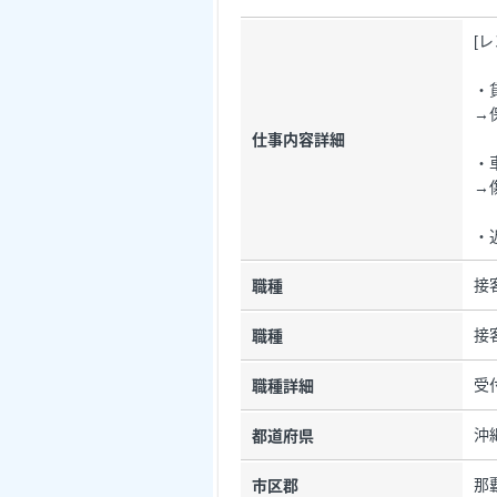
[
・
→
仕事内容詳細
・
→
・
接
職種
接
職種
受
職種詳細
沖
都道府県
那
市区郡