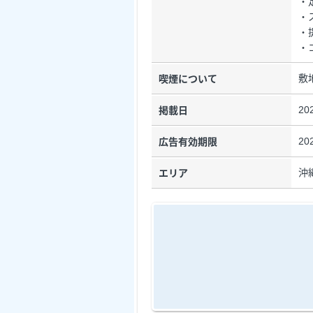
・
・
・
・
敷
喫煙について
20
掲載日
20
広告有効期限
沖
エリア