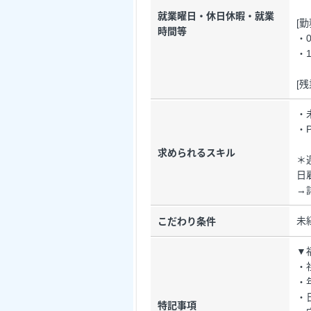
就業曜日・休日休暇・就業
[
時間等
・0
・1
[
・
・
求められるスキル
＊
日
→
未
こだわり条件
▼
・
・
・
特記事項