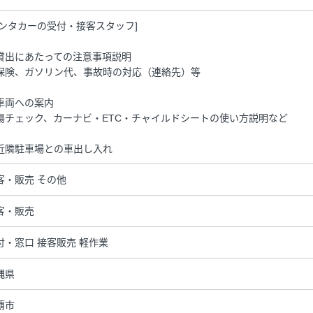
レンタカーの受付・接客スタッフ]
貸出にあたっての注意事項説明
保険、ガソリン代、事故時の対応（連絡先）等
車両への案内
傷チェック、カーナビ・ETC・チャイルドシートの使い方説明など
近隣駐車場との車出し入れ
客・販売 その他
客・販売
付・窓口 接客販売 軽作業
縄県
覇市