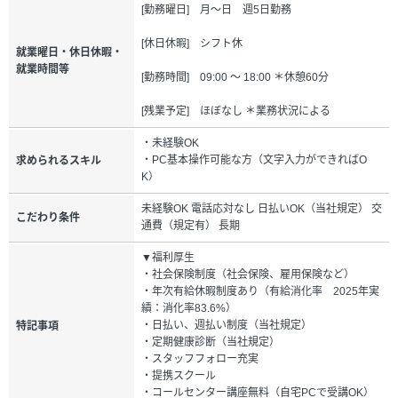
[勤務曜日] 月～日 週5日勤務
[休日休暇] シフト休
就業曜日・休日休暇・
就業時間等
[勤務時間] 09:00 ～ 18:00 ＊休憩60分
[残業予定] ほぼなし ＊業務状況による
・未経験OK
・PC基本操作可能な方（文字入力ができればO
求められるスキル
K）
未経験OK 電話応対なし 日払いOK（当社規定） 交
こだわり条件
通費（規定有） 長期
▼福利厚生
・社会保険制度（社会保険、雇用保険など）
・年次有給休暇制度あり（有給消化率 2025年実
績：消化率83.6%）
・日払い、週払い制度（当社規定）
特記事項
・定期健康診断（当社規定）
・スタッフフォロー充実
・提携スクール
・コールセンター講座無料（自宅PCで受講OK）