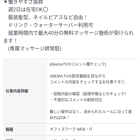
▼働きやすさ抜群
週2日は在宅OK〇
服装髪型、ネイルピアスなど自由！
ドリンク・ウォーターサーバー利用可
就業時間内で最大40分の無料マッサージ施術が受けられ
ます！
(専属マッサージ師常駐)
[AbemaTVのコメント欄チェック]
ABEMA TVの配信番組を見ながら
コメントの内容をチェックするお仕事です◎
仕事内容詳細
・投稿内容の確認（誹謗中傷などのチェック）
・不適切なコメントの削除対応
難しい操作はなく、決められたルールに沿って進
めればOK！
オフィスワーク WEB・IT
職種