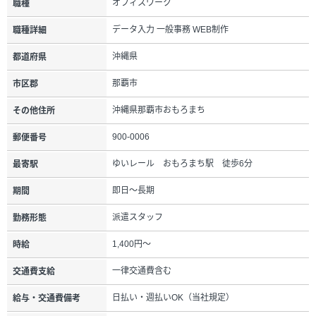
オフィスワーク
職種
データ入力 一般事務 WEB制作
職種詳細
沖縄県
都道府県
那覇市
市区郡
沖縄県那覇市おもろまち
その他住所
900-0006
郵便番号
ゆいレール おもろまち駅 徒歩6分
最寄駅
即日～長期
期間
派遣スタッフ
勤務形態
1,400円～
時給
一律交通費含む
交通費支給
日払い・週払いOK（当社規定）
給与・交通費備考