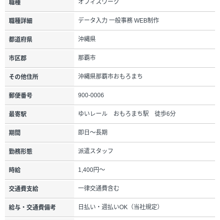
オフィスワーク
職種
データ入力 一般事務 WEB制作
職種詳細
沖縄県
都道府県
那覇市
市区郡
沖縄県那覇市おもろまち
その他住所
900-0006
郵便番号
ゆいレール おもろまち駅 徒歩6分
最寄駅
即日～長期
期間
派遣スタッフ
勤務形態
1,400円～
時給
一律交通費含む
交通費支給
日払い・週払いOK（当社規定）
給与・交通費備考