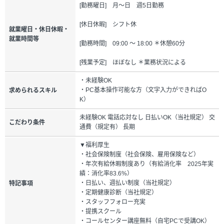
[勤務曜日] 月～日 週5日勤務
[休日休暇] シフト休
就業曜日・休日休暇・
就業時間等
[勤務時間] 09:00 ～ 18:00 ＊休憩60分
[残業予定] ほぼなし ＊業務状況による
・未経験OK
・PC基本操作可能な方（文字入力ができればO
求められるスキル
K）
未経験OK 電話応対なし 日払いOK（当社規定） 交
こだわり条件
通費（規定有） 長期
▼福利厚生
・社会保険制度（社会保険、雇用保険など）
・年次有給休暇制度あり（有給消化率 2025年実
績：消化率83.6%）
・日払い、週払い制度（当社規定）
特記事項
・定期健康診断（当社規定）
・スタッフフォロー充実
・提携スクール
・コールセンター講座無料（自宅PCで受講OK）