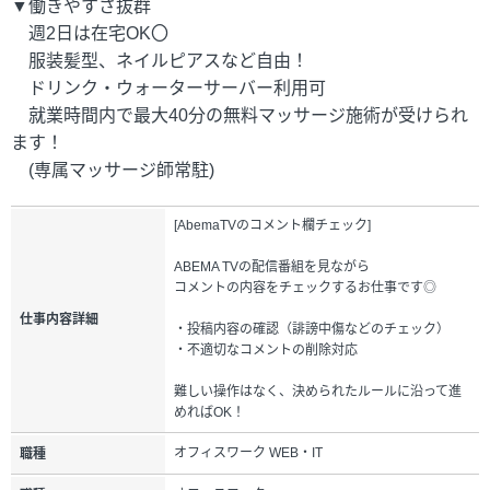
▼働きやすさ抜群
週2日は在宅OK〇
服装髪型、ネイルピアスなど自由！
ドリンク・ウォーターサーバー利用可
就業時間内で最大40分の無料マッサージ施術が受けられ
ます！
(専属マッサージ師常駐)
[AbemaTVのコメント欄チェック]
ABEMA TVの配信番組を見ながら
コメントの内容をチェックするお仕事です◎
仕事内容詳細
・投稿内容の確認（誹謗中傷などのチェック）
・不適切なコメントの削除対応
難しい操作はなく、決められたルールに沿って進
めればOK！
オフィスワーク WEB・IT
職種