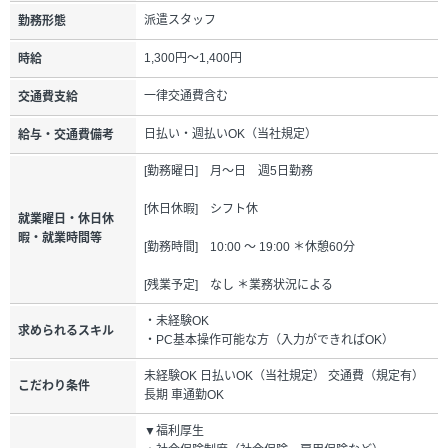
派遣スタッフ
勤務形態
1,300円～1,400円
時給
一律交通費含む
交通費支給
日払い・週払いOK（当社規定）
給与・交通費備考
[勤務曜日] 月～日 週5日勤務
[休日休暇] シフト休
就業曜日・休日休
暇・就業時間等
[勤務時間] 10:00 ～ 19:00 ＊休憩60分
[残業予定] なし ＊業務状況による
・未経験OK
求められるスキル
・PC基本操作可能な方（入力ができればOK）
未経験OK 日払いOK（当社規定） 交通費（規定有）
こだわり条件
長期 車通勤OK
▼福利厚生