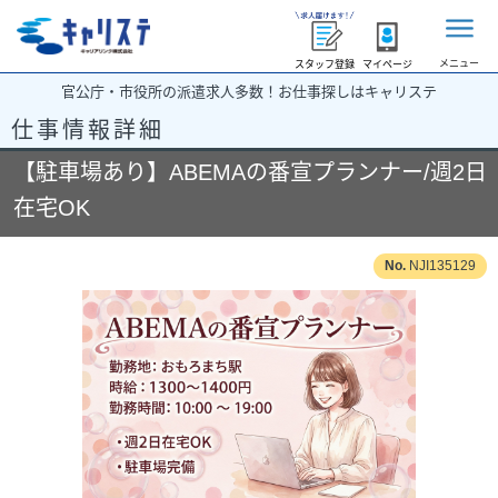
メニュー
スタッフ登録
マイページ
官公庁・市役所の派遣求人多数！お仕事探しはキャリステ
仕事情報詳細
【駐車場あり】ABEMAの番宣プランナー/週2日
在宅OK
NJI135129