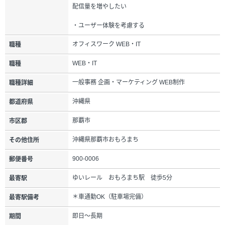
配信量を増やしたい
・ユーザー体験を考慮する
オフィスワーク WEB・IT
職種
WEB・IT
職種
一般事務 企画・マーケティング WEB制作
職種詳細
沖縄県
都道府県
那覇市
市区郡
沖縄県那覇市おもろまち
その他住所
900-0006
郵便番号
ゆいレール おもろまち駅 徒歩5分
最寄駅
＊車通勤OK（駐車場完備）
最寄駅備考
即日～長期
期間