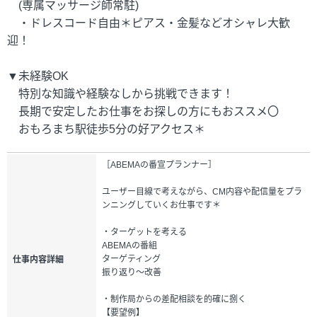
(専属マッサージ師常駐)
・ドレスコード自由＊ピアス・金髪などオシャレ大歓
迎！
▼未経験OK
特別な知識や経験なしから挑戦できます！
長期で安定したお仕事をお探しの方にもおススメ〇
おもろまち駅徒歩5分の好アクセス＊
［ABEMAの番宣プランナー］
ユーザー目線で考えながら、CM内容や配信量をプラ
ンニングしていくお仕事です＊
・ターゲットを考える
ABEMAの番組
ターゲティング
仕事内容詳細
振り返り～改善
・制作局からの差配相談を的確に捌く
【要望例】