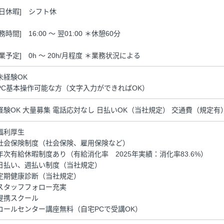
休日休暇] シフト休
務時間] 16:00 ～ 翌01:00 ＊休憩60分
残業予定] 0h ～ 20h/月程度 ＊業務状況による
未経験OK
PC基本操作可能な方（文字入力ができればOK）
経験OK 大量募集 電話応対なし 日払いOK（当社規定） 交通費（規定有）
福利厚生
社会保険制度（社会保険、雇用保険など）
年次有給休暇制度あり（有給消化率 2025年実績：消化率83.6%）
日払い、週払い制度（当社規定）
定期健康診断（当社規定）
スタッフフォロー充実
提携スクール
コールセンター講座無料（自宅PCで受講OK）