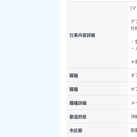
[
ア
仕
仕事内容詳細
・
・
＊
オ
職種
オ
職種
メ
職種詳細
沖
都道府県
那
市区郡