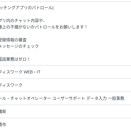
マッチングアプリのパトロール]
プリ内のチャット内容や、
様上の不備がないかパトロールをお願いします！
登録情報の審査
メッセージのチェック
電話業務はゼロ！
フィスワーク WEB・IT
フィスワーク
ール・チャットオペレーター ユーザーサポート データ入力 一般事務
縄県
覇市