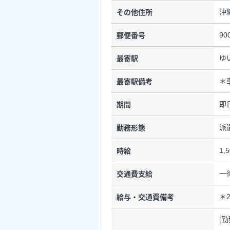
沖
その他住所
90
郵便番号
ゆ
最寄駅
＊
最寄駅備考
即
期間
派
勤務形態
1,
時給
一
交通費支給
＊
給与・交通費備考
[