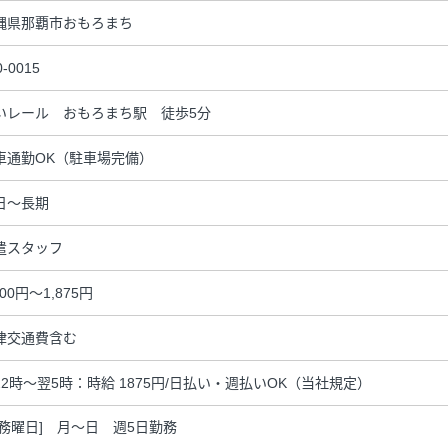
縄県那覇市おもろまち
0-0015
いレール おもろまち駅 徒歩5分
車通勤OK（駐車場完備）
日～長期
遣スタッフ
500円～1,875円
律交通費含む
22時～翌5時：時給 1875円/日払い・週払いOK（当社規定）
勤務曜日] 月～日 週5日勤務