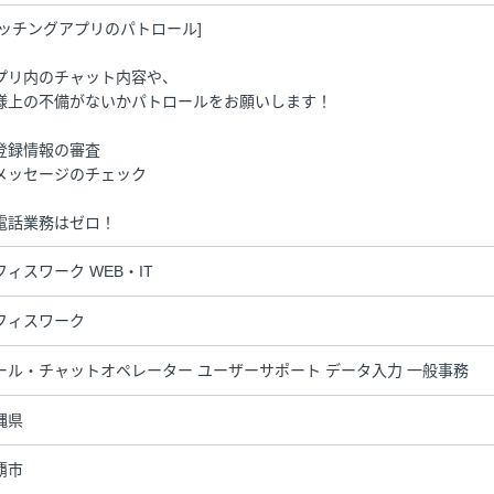
マッチングアプリのパトロール]
プリ内のチャット内容や、
様上の不備がないかパトロールをお願いします！
登録情報の審査
メッセージのチェック
電話業務はゼロ！
フィスワーク WEB・IT
フィスワーク
ール・チャットオペレーター ユーザーサポート データ入力 一般事務
縄県
覇市