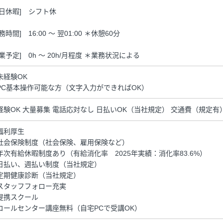
休日休暇] シフト休
務時間] 16:00 ～ 翌01:00 ＊休憩60分
残業予定] 0h ～ 20h/月程度 ＊業務状況による
未経験OK
PC基本操作可能な方（文字入力ができればOK）
経験OK 大量募集 電話応対なし 日払いOK（当社規定） 交通費（規定有）
福利厚生
社会保険制度（社会保険、雇用保険など）
年次有給休暇制度あり（有給消化率 2025年実績：消化率83.6%）
日払い、週払い制度（当社規定）
定期健康診断（当社規定）
スタッフフォロー充実
提携スクール
コールセンター講座無料（自宅PCで受講OK）