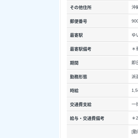
沖
その他住所
90
郵便番号
ゆ
最寄駅
＊
最寄駅備考
即
期間
派
勤務形態
1,
時給
一
交通費支給
＊
給与・交通費備考
[