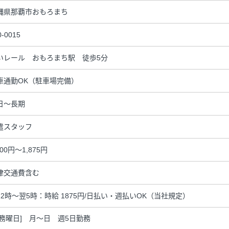
縄県那覇市おもろまち
0-0015
いレール おもろまち駅 徒歩5分
車通勤OK（駐車場完備）
日～長期
遣スタッフ
500円～1,875円
律交通費含む
22時～翌5時：時給 1875円/日払い・週払いOK（当社規定）
勤務曜日] 月～日 週5日勤務