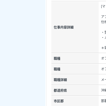
[
ア
仕
仕事内容詳細
・
・
＊
オ
職種
オ
職種
メ
職種詳細
沖
都道府県
那
市区郡