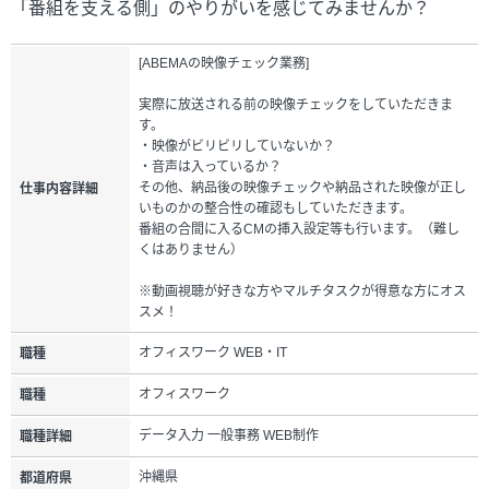
「番組を支える側」のやりがいを感じてみませんか？
[ABEMAの映像チェック業務]
実際に放送される前の映像チェックをしていただきま
す。
・映像がビリビリしていないか？
・音声は入っているか？
その他、納品後の映像チェックや納品された映像が正し
仕事内容詳細
いものかの整合性の確認もしていただきます。
番組の合間に入るCMの挿入設定等も行います。（難し
くはありません）
※動画視聴が好きな方やマルチタスクが得意な方にオス
スメ！
オフィスワーク WEB・IT
職種
オフィスワーク
職種
データ入力 一般事務 WEB制作
職種詳細
沖縄県
都道府県