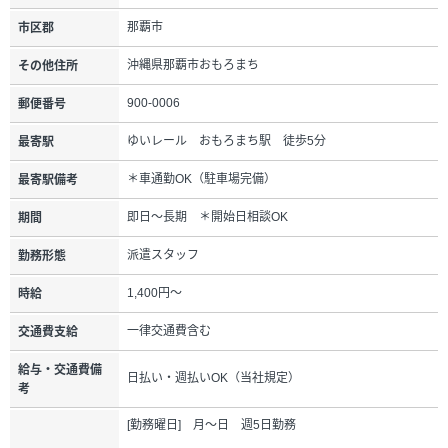
那覇市
市区郡
沖縄県那覇市おもろまち
その他住所
900-0006
郵便番号
ゆいレール おもろまち駅 徒歩5分
最寄駅
＊車通勤OK（駐車場完備）
最寄駅備考
即日～長期 ＊開始日相談OK
期間
派遣スタッフ
勤務形態
1,400円～
時給
一律交通費含む
交通費支給
給与・交通費備
日払い・週払いOK（当社規定）
考
[勤務曜日] 月～日 週5日勤務