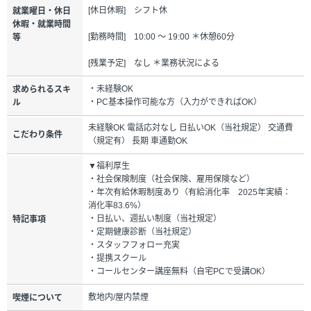
[休日休暇] シフト休
就業曜日・休日
休暇・就業時間
[勤務時間] 10:00 ～ 19:00 ＊休憩60分
等
[残業予定] なし ＊業務状況による
・未経験OK
求められるスキ
・PC基本操作可能な方（入力ができればOK）
ル
未経験OK 電話応対なし 日払いOK（当社規定） 交通費
こだわり条件
（規定有） 長期 車通勤OK
▼福利厚生
・社会保険制度（社会保険、雇用保険など）
・年次有給休暇制度あり（有給消化率 2025年実績：
消化率83.6%）
・日払い、週払い制度（当社規定）
特記事項
・定期健康診断（当社規定）
・スタッフフォロー充実
・提携スクール
・コールセンター講座無料（自宅PCで受講OK）
敷地内/屋内禁煙
喫煙について