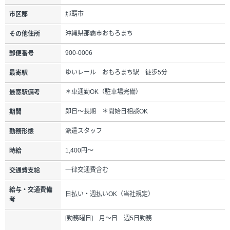
那覇市
市区郡
沖縄県那覇市おもろまち
その他住所
900-0006
郵便番号
ゆいレール おもろまち駅 徒歩5分
最寄駅
＊車通勤OK（駐車場完備）
最寄駅備考
即日～長期 ＊開始日相談OK
期間
派遣スタッフ
勤務形態
1,400円～
時給
一律交通費含む
交通費支給
給与・交通費備
日払い・週払いOK（当社規定）
考
[勤務曜日] 月～日 週5日勤務