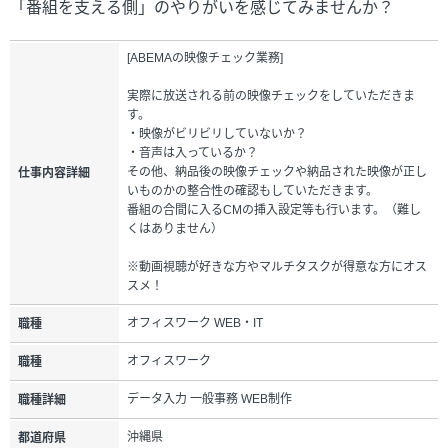
「番組を支える側」のやりがいを感じてみませんか？
[ABEMAの映像チェック業務]
実際に放送される前の映像チェックをしていただきま
す。
・映像がビリビリしていないか？
・音声は入っているか？
その他、納品後の映像チェックや納品された映像が正し
仕事内容詳細
いものかの整合性の確認もしていただきます。
番組の合間に入るCMの挿入設定等も行います。（難し
くはありません）
※動画視聴が好きな方やマルチタスクが得意な方にオス
スメ！
オフィスワーク WEB・IT
職種
オフィスワーク
職種
データ入力 一般事務 WEB制作
職種詳細
沖縄県
都道府県