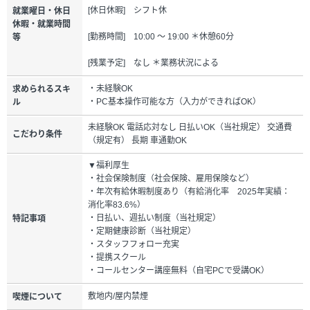
[休日休暇] シフト休
就業曜日・休日
休暇・就業時間
[勤務時間] 10:00 ～ 19:00 ＊休憩60分
等
[残業予定] なし ＊業務状況による
・未経験OK
求められるスキ
・PC基本操作可能な方（入力ができればOK）
ル
未経験OK 電話応対なし 日払いOK（当社規定） 交通費
こだわり条件
（規定有） 長期 車通勤OK
▼福利厚生
・社会保険制度（社会保険、雇用保険など）
・年次有給休暇制度あり（有給消化率 2025年実績：
消化率83.6%）
・日払い、週払い制度（当社規定）
特記事項
・定期健康診断（当社規定）
・スタッフフォロー充実
・提携スクール
・コールセンター講座無料（自宅PCで受講OK）
敷地内/屋内禁煙
喫煙について