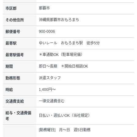
那覇市
市区郡
沖縄県那覇市おもろまち
その他住所
900-0006
郵便番号
ゆいレール おもろまち駅 徒歩5分
最寄駅
＊車通勤OK（駐車場完備）
最寄駅備考
即日～長期 ＊開始日相談OK
期間
派遣スタッフ
勤務形態
1,400円～
時給
一律交通費含む
交通費支給
給与・交通費備
日払い・週払いOK（当社規定）
考
[勤務曜日] 月～日 週5日勤務