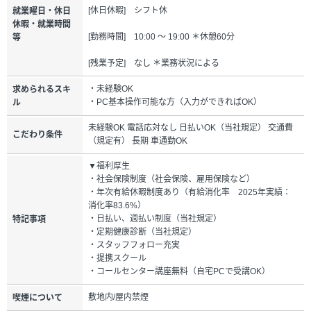
[休日休暇] シフト休
就業曜日・休日
休暇・就業時間
[勤務時間] 10:00 ～ 19:00 ＊休憩60分
等
[残業予定] なし ＊業務状況による
・未経験OK
求められるスキ
・PC基本操作可能な方（入力ができればOK）
ル
未経験OK 電話応対なし 日払いOK（当社規定） 交通費
こだわり条件
（規定有） 長期 車通勤OK
▼福利厚生
・社会保険制度（社会保険、雇用保険など）
・年次有給休暇制度あり（有給消化率 2025年実績：
消化率83.6%）
・日払い、週払い制度（当社規定）
特記事項
・定期健康診断（当社規定）
・スタッフフォロー充実
・提携スクール
・コールセンター講座無料（自宅PCで受講OK）
敷地内/屋内禁煙
喫煙について