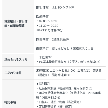
[休日休暇] 土日祝+シフト休
[勤務時間]
・09:00 ～ 18:00
就業曜日・休日休
・11:30 ～ 20:30
暇・就業時間等
＊いずれも休憩60分
[研修期間] 2週間/同条件
[残業予定] ほとんどなし ＊業務状況による
・未経験OK
求められるスキル
・PC基本操作可能な方（文字入力ができればOK）
未経験OK 土日休み 日払いOK（当社規定） 交通費
こだわり条件
（規定有） 長期 車通勤OK
▼福利厚生
・社会保険制度（社会保険、雇用保険など）
・年次有給休暇制度あり（有給消化率 2025年実
績：消化率83.6%）
・日払い、週払い制度（当社規定）
特記事項
・定期健康診断（当社規定）