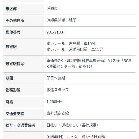
浦添市
市区郡
沖縄県浦添市城間
その他住所
901-2133
郵便番号
ゆいレール 古島駅 車10分
最寄駅
ゆいレール 浦添前田駅 車11分
車通勤OK（敷地内無料駐車場完備）/バス停「SCS
最寄駅備考
K沖縄センター前」徒歩1分
即日～長期
期間
派遣スタッフ
勤務形態
1,250円～
時給
当社規定支給
交通費支給
日払い・週払いOK（当社規定）
給与・交通費備考
[勤務曜日] 月～金 週4～5日勤務