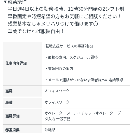
▼就業条件
平日週4日以上の勤務×9時、11時30分開始の2シフト制
早番固定や時短希望の方もお気軽にご相談ください！
残業基本なし＊メリハリつけて働けます〇
華美でなければ服装自由！
[転職支援サービスの事務対応]
・面接の案内、スケジュール調整
仕事内容詳細
・書類回収の案内
・メールで連絡がつかない求職者様への電話確認
オフィスワーク
職種
オフィスワーク
職種
オペレーター メール・チャットオペレーター デー
職種詳細
タ入力 一般事務
沖縄県
都道府県