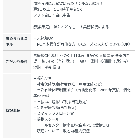
勤務時間はご希望にあわせて多数ご紹介！
週3日以上、1日4時間からOK
シフト自由・自己申告
[残業予定] ほとんどなし ＊業務状況による
・未経験OK
求められるス
・PC基本操作が可能な方（スムーズな入力ができればOK）
キル
未経験OK 週3日～OK 土日休み 時短OK 大量募集 扶養内希
望 日払いOK（当社規定） 中高年活躍中 交通費（規定有）
こだわり条件
短期・単発 長期
▼福利厚生
・社会保険制度(社会保険、雇用保険など)
・年次有給休暇制度あり（有給消化率 2025年実績：消化
率83.6%）
・日払い、週払い制度(当社規定)
・定期健康診断(当社規定)
特記事項
・スタッフフォロー充実
・提携スクール
・コールセンター講座無料(自宅PCで受講OK)
・喫煙について：敷地内/屋内禁煙