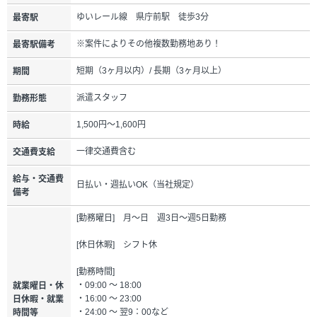
ゆいレール線 県庁前駅 徒歩3分
最寄駅
※案件によりその他複数勤務地あり！
最寄駅備考
短期（3ヶ月以内）/ 長期（3ヶ月以上）
期間
派遣スタッフ
勤務形態
1,500円～1,600円
時給
一律交通費含む
交通費支給
給与・交通費
日払い・週払いOK（当社規定）
備考
[勤務曜日] 月～日 週3日～週5日勤務
[休日休暇] シフト休
[勤務時間]
・09:00 ～ 18:00
就業曜日・休
・16:00 ～ 23:00
日休暇・就業
・24:00 ～ 翌9：00など
時間等