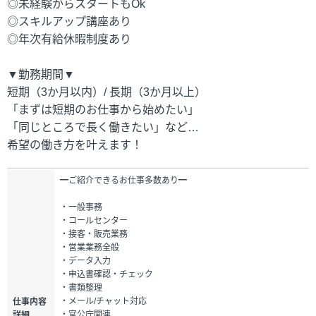
◎未経験からスタートもOk
◎スキルアップ講座あり
◎年次有給休暇制度あり
▼勤務期間▼
短期（3か月以内）/ 長期（3か月以上）
「まずは短期のお仕事から始めたい」
「同じところで長く働きたい」など…
希望の働き方を叶えます！
━ご紹介できるお仕事多数あり━
・一般事務
・コールセンター
・接客・販売業務
・営業業務全般
・データ入力
・申込書確認・チェック
・書類整理
・メール/チャット対応
仕事内容
・官公庁関連
詳細