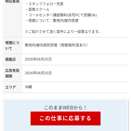
特記事項
・スタッフフォロー充実
・提携スクール
・コールセンター講座無料(自宅PCで受講OK)
・喫煙について：敷地内/屋内禁煙
※ご紹介させて頂く案件により一部異なります。
喫煙につ
敷地内/屋内原則禁煙（喫煙場所/室あり）
いて
2026年06月25日
掲載日
広告有効
2026年08月20日
期限
沖縄
エリア
このままWEBから！
この仕事に応募する