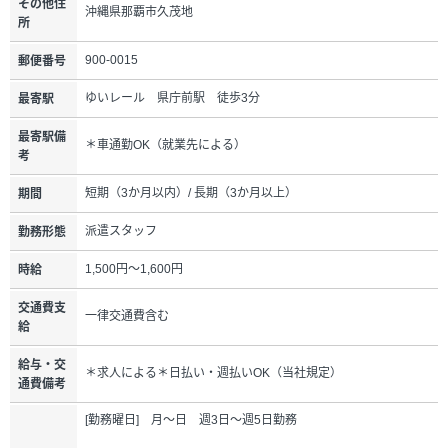
その他住
沖縄県那覇市久茂地
所
900-0015
郵便番号
ゆいレール 県庁前駅 徒歩3分
最寄駅
最寄駅備
＊車通勤OK（就業先による）
考
短期（3か月以内）/ 長期（3か月以上）
期間
派遣スタッフ
勤務形態
1,500円～1,600円
時給
交通費支
一律交通費含む
給
給与・交
＊求人による＊日払い・週払いOK（当社規定）
通費備考
[勤務曜日] 月～日 週3日～週5日勤務