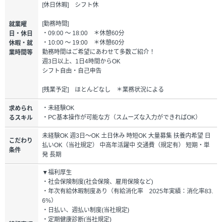
[休日休暇] シフト休
[勤務時間]
就業曜
・09:00 ～ 18:00 ＊休憩60分
日・休日
・10:00 ～ 19:00 ＊休憩60分
休暇・就
勤務時間はご希望にあわせて多数ご紹介！
業時間等
週3日以上、1日4時間からOK
シフト自由・自己申告
[残業予定] ほとんどなし ＊業務状況による
・未経験OK
求められ
・PC基本操作が可能な方（スムーズな入力ができればOK）
るスキル
未経験OK 週3日～OK 土日休み 時短OK 大量募集 扶養内希望 日
こだわり
払いOK（当社規定） 中高年活躍中 交通費（規定有） 短期・単
条件
発 長期
▼福利厚生
・社会保険制度(社会保険、雇用保険など)
・年次有給休暇制度あり（有給消化率 2025年実績：消化率83.
6%）
・日払い、週払い制度(当社規定)
・定期健康診断(当社規定)