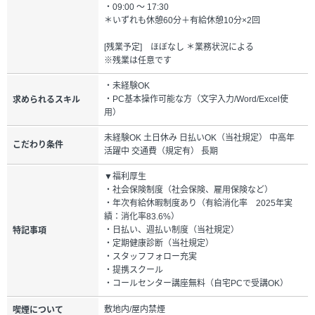
・09:00 ～ 17:30
＊いずれも休憩60分＋有給休憩10分×2回
[残業予定] ほぼなし ＊業務状況による
※残業は任意です
・未経験OK
・PC基本操作可能な方（文字入力/Word/Excel使
求められるスキル
用）
未経験OK 土日休み 日払いOK（当社規定） 中高年
こだわり条件
活躍中 交通費（規定有） 長期
▼福利厚生
・社会保険制度（社会保険、雇用保険など）
・年次有給休暇制度あり（有給消化率 2025年実
績：消化率83.6%）
・日払い、週払い制度（当社規定）
特記事項
・定期健康診断（当社規定）
・スタッフフォロー充実
・提携スクール
・コールセンター講座無料（自宅PCで受講OK）
敷地内/屋内禁煙
喫煙について