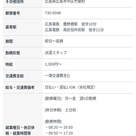
広島県広島市中区竹屋町
その他住所
730-0048
郵便番号
広島電鉄 鷹野橋駅 徒歩10分
最寄駅
広島電鉄 南区役所前駅 徒歩11分
即日～長期
期間
派遣スタッフ
勤務形態
1,300円～
時給
一律交通費含む
交通費支給
日払い・週払いOK（当社規定）
給与・交通費備考
[勤務曜日] 月～金 週5日勤務
[休日休暇] 土日祝
[勤務時間]
・08:20 ～ 16:50
就業曜日・休日休
・08:50 ～ 17:20
暇・就業時間等