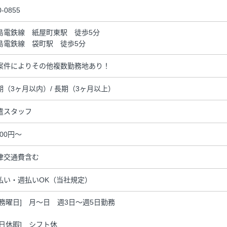
0-0855
島電鉄線 紙屋町東駅 徒歩5分
島電鉄線 袋町駅 徒歩5分
案件によりその他複数勤務地あり！
期（3ヶ月以内）/ 長期（3ヶ月以上）
遣スタッフ
400円～
律交通費含む
払い・週払いOK（当社規定）
勤務曜日] 月～日 週3日～週5日勤務
休日休暇] シフト休