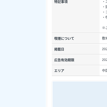
・
特記事項
・
・
・
※
敷
喫煙について
20
掲載日
20
広告有効期限
中
エリア