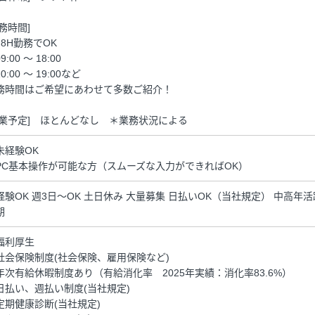
勤務時間]
日8H勤務でOK
9:00 ～ 18:00
0:00 ～ 19:00など
務時間はご希望にあわせて多数ご紹介！
残業予定] ほとんどなし ＊業務状況による
未経験OK
PC基本操作が可能な方（スムーズな入力ができればOK）
経験OK 週3日～OK 土日休み 大量募集 日払いOK（当社規定） 中高年
期
福利厚生
社会保険制度(社会保険、雇用保険など)
年次有給休暇制度あり（有給消化率 2025年実績：消化率83.6%）
日払い、週払い制度(当社規定)
定期健康診断(当社規定)