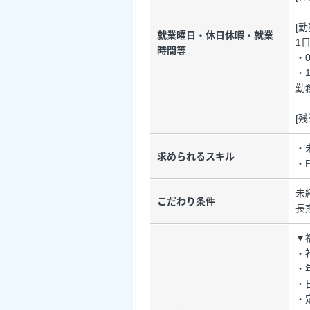
[
就業曜日・休日休暇・就業
1
時間等
・0
・1
勤
[
・
求められるスキル
・
未
こだわり条件
長
▼
・
・
・
・