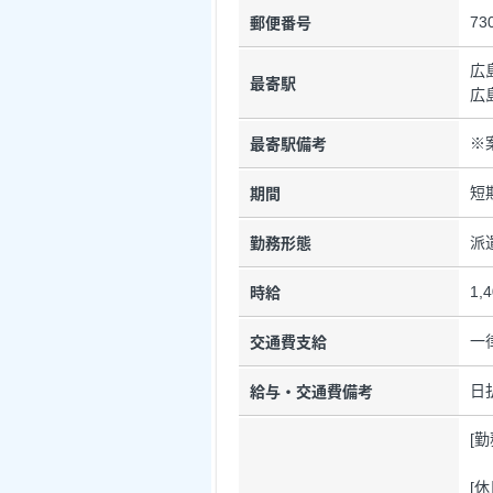
73
郵便番号
広
最寄駅
広
※
最寄駅備考
短
期間
派
勤務形態
1,
時給
一
交通費支給
日
給与・交通費備考
[
[