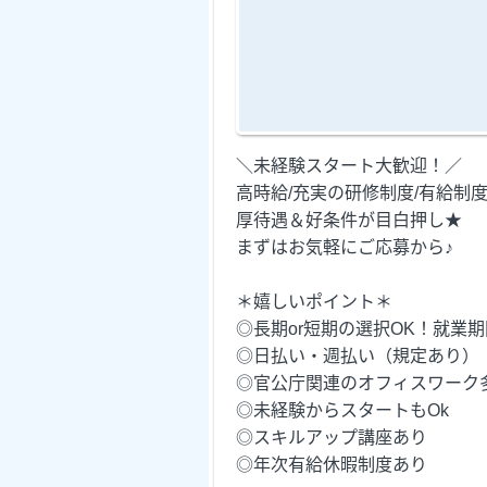
＼未経験スタート大歓迎！／
高時給/充実の研修制度/有給制度etc
厚待遇＆好条件が目白押し★
まずはお気軽にご応募から♪
＊嬉しいポイント＊
◎長期or短期の選択OK！就業
◎日払い・週払い（規定あり）
◎官公庁関連のオフィスワーク
◎未経験からスタートもOk
◎スキルアップ講座あり
◎年次有給休暇制度あり