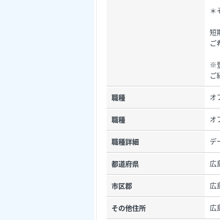
＊
短
ご
※
ご
オ
職種
オ
職種
デ
職種詳細
広
都道府県
広
市区郡
広
その他住所