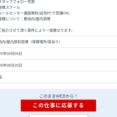
スタッフフォロー充実
提携スクール
コールセンター講座無料(自宅PCで受講OK)
喫煙について：敷地内/屋内禁煙
ご紹介させて頂く案件により一部異なります。
地内/屋内原則禁煙（喫煙場所/室あり）
25年04月04日
26年08月20日
国
このままWEBから！
この仕事に応募する