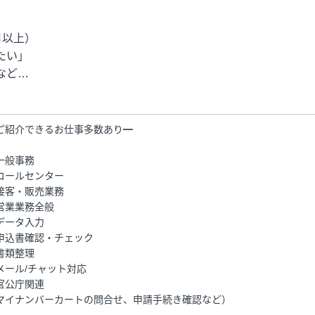
月以上）
たい」
など…
ご紹介できるお仕事多数あり━
一般事務
コールセンター
接客・販売業務
営業業務全般
データ入力
申込書確認・チェック
書類整理
メール/チャット対応
官公庁関連
マイナンバーカートの問合せ、申請手続き確認など）