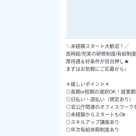
＼未経験スタート大歓迎！／
高時給/充実の研修制度/有給制度etc
厚待遇＆好条件が目白押し★
まずはお気軽にご応募から♪
＊嬉しいポイント＊
◎長期or短期の選択OK！就業
◎日払い・週払い（規定あり）
◎官公庁関連のオフィスワーク
◎未経験からスタートもOk
◎スキルアップ講座あり
◎年次有給休暇制度あり