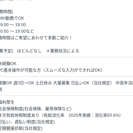
勤務時間]
日8H勤務でOK
9:00 ～ 18:00
0:00 ～ 19:00など
務時間はご希望にあわせて多数ご紹介！
残業予定] ほとんどなし ＊業務状況による
未経験OK
PC基本操作が可能な方（スムーズな入力ができればOK）
経験OK 週3日～OK 土日休み 大量募集 日払いOK（当社規定） 中高年
期
福利厚生
社会保険制度(社会保険、雇用保険など)
年次有給休暇制度あり（有給消化率 2025年実績：消化率83.6%）
日払い、週払い制度(当社規定)
定期健康診断(当社規定)