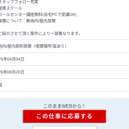
スタッフフォロー充実
提携スクール
コールセンター講座無料(自宅PCで受講OK)
喫煙について：敷地内/屋内禁煙
ご紹介させて頂く案件により一部異なります。
地内/屋内原則禁煙（喫煙場所/室あり）
25年04月04日
26年08月20日
国
このままWEBから！
この仕事に応募する