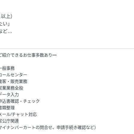
月以上）
たい」
など…
ご紹介できるお仕事多数あり━
一般事務
コールセンター
接客・販売業務
営業業務全般
データ入力
申込書確認・チェック
書類整理
メール/チャット対応
官公庁関連
マイナンバーカートの問合せ、申請手続き確認など）