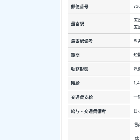
73
郵便番号
広
最寄駅
広
※
最寄駅備考
短
期間
派
勤務形態
1,
時給
一
交通費支給
日
給与・交通費備考
[
[