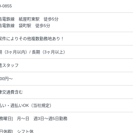
0-0855
島電鉄線 紙屋町東駅 徒歩5分
島電鉄線 袋町駅 徒歩5分
案件によりその他複数勤務地あり！
期（3ヶ月以内）/ 長期（3ヶ月以上）
遣スタッフ
400円～
律交通費含む
払い・週払いOK（当社規定）
勤務曜日] 月～日 週3日～週5日勤務
休日休暇] シフト休