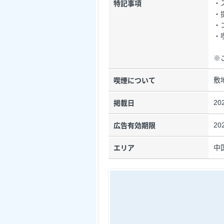
・
特記事項
・
・
・
※
敷
喫煙について
20
掲載日
20
広告有効期限
中
エリア