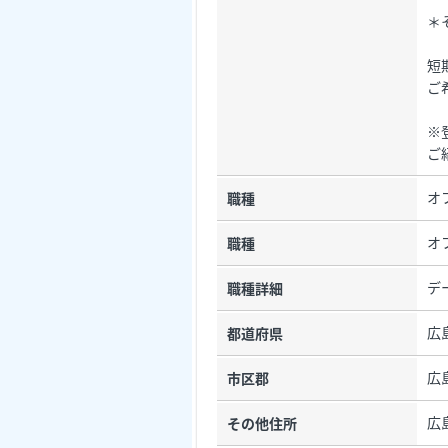
＊
短
ご
※
ご
オ
職種
オ
職種
デ
職種詳細
広
都道府県
広
市区郡
広
その他住所