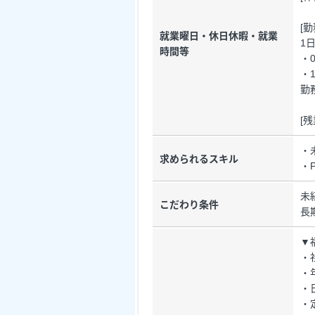
[
就業曜日・休日休暇・就業
1
時間等
・0
・1
勤
[
・
求められるスキル
・
未
こだわり条件
長
▼
・
・
・
・