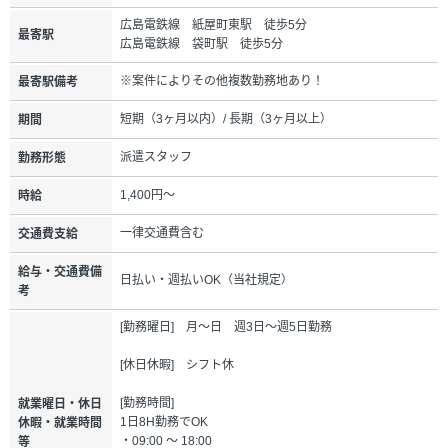
広島電鉄線 紙屋町東駅 徒歩5分
最寄駅
広島電鉄線 袋町駅 徒歩5分
※案件によりその他複数勤務地あり！
最寄駅備考
短期（3ヶ月以内）/ 長期（3ヶ月以上）
期間
派遣スタッフ
勤務形態
1,400円～
時給
一律交通費含む
交通費支給
給与・交通費備
日払い・週払いOK（当社規定）
考
[勤務曜日] 月～日 週3日～週5日勤務
[休日休暇] シフト休
[勤務時間]
就業曜日・休日
1日8H勤務でOK
休暇・就業時間
・09:00 ～ 18:00
等