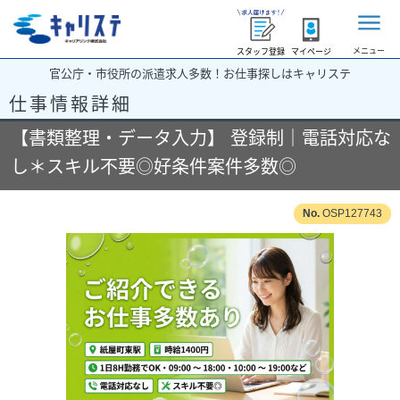
メニュー
スタッフ登録
マイページ
官公庁・市役所の派遣求人多数！お仕事探しはキャリステ
仕事情報詳細
【書類整理・データ入力】 登録制｜電話対応な
し＊スキル不要◎好条件案件多数◎
OSP127743