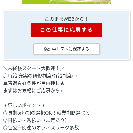
このままWEBから！
この仕事に応募する
検討中リストに保存する
＼未経験スタート大歓迎！／
高時給/充実の研修制度/有給制度etc...
厚待遇＆好条件が目白押し★
まずはお気軽にご応募から♪
＊嬉しいポイント＊
◎長期or短期の選択OK！就業期間選べる
◎日払い・週払い（規定あり）
◎官公庁関連のオフィスワーク多数