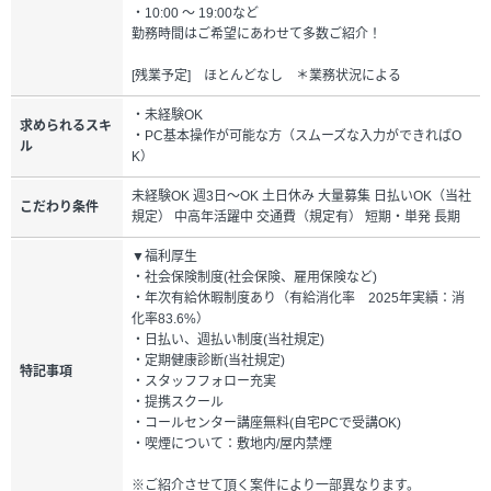
・10:00 ～ 19:00など
勤務時間はご希望にあわせて多数ご紹介！
[残業予定] ほとんどなし ＊業務状況による
・未経験OK
求められるスキ
・PC基本操作が可能な方（スムーズな入力ができればO
ル
K）
未経験OK 週3日～OK 土日休み 大量募集 日払いOK（当社
こだわり条件
規定） 中高年活躍中 交通費（規定有） 短期・単発 長期
▼福利厚生
・社会保険制度(社会保険、雇用保険など)
・年次有給休暇制度あり（有給消化率 2025年実績：消
化率83.6%）
・日払い、週払い制度(当社規定)
・定期健康診断(当社規定)
特記事項
・スタッフフォロー充実
・提携スクール
・コールセンター講座無料(自宅PCで受講OK)
・喫煙について：敷地内/屋内禁煙
※ご紹介させて頂く案件により一部異なります。