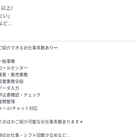
月以上）
たい」
など…
ご紹介できるお仕事多数あり━
一般事務
コールセンター
接客・販売業務
営業業務全般
データ入力
申込書確認・チェック
書類整理
メール/チャット対応
そのほかご紹介可能なお仕事多数あります＊
期のお仕事・シフト回数少なめなど…