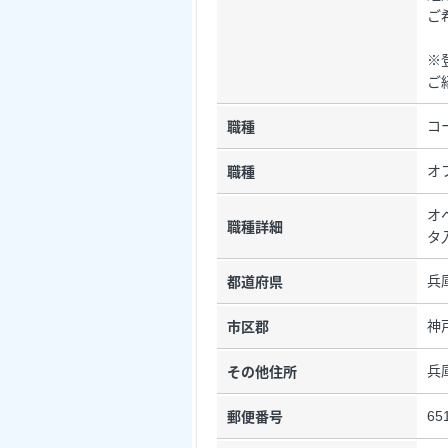
ご
※
ご
コ
職種
オ
職種
オ
職種詳細
タ
兵
都道府県
神
市区郡
兵
その他住所
65
郵便番号