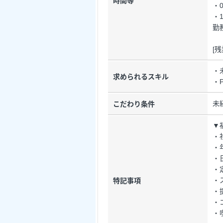
時間等
・0
・1
勤
[
・
求められるスキル
・
未
こだわり条件
▼
・
・
・
・
・
特記事項
・
・
・