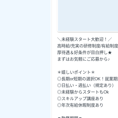
＼未経験スタート大歓迎！／
高時給/充実の研修制度/有給制度etc
厚待遇＆好条件が目白押し★
まずはお気軽にご応募から♪
＊嬉しいポイント＊
◎長期or短期の選択OK！就業
◎日払い・週払い（規定あり）
◎未経験からスタートもOk
◎スキルアップ講座あり
◎年次有給休暇制度あり