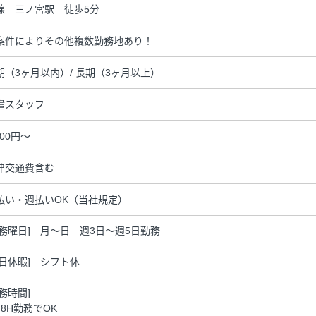
線 三ノ宮駅 徒歩5分
案件によりその他複数勤務地あり！
期（3ヶ月以内）/ 長期（3ヶ月以上）
遣スタッフ
600円～
律交通費含む
払い・週払いOK（当社規定）
勤務曜日] 月～日 週3日～週5日勤務
休日休暇] シフト休
勤務時間]
日8H勤務でOK