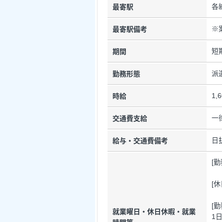
各
最寄駅
※
最寄駅備考
短
期間
派
勤務形態
1,
時給
一
交通費支給
日
給与・交通費備考
[
[
[
就業曜日・休日休暇・就業
1