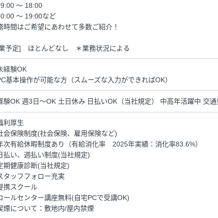
9:00 ～ 18:00
0:00 ～ 19:00など
務時間はご希望にあわせて多数ご紹介！
残業予定] ほとんどなし ＊業務状況による
未経験OK
PC基本操作が可能な方（スムーズな入力ができればOK）
経験OK 週3日～OK 土日休み 日払いOK（当社規定） 中高年活躍中 交
福利厚生
社会保険制度(社会保険、雇用保険など)
年次有給休暇制度あり（有給消化率 2025年実績：消化率83.6%）
日払い、週払い制度(当社規定)
定期健康診断(当社規定)
スタッフフォロー充実
提携スクール
コールセンター講座無料(自宅PCで受講OK)
喫煙について：敷地内/屋内禁煙