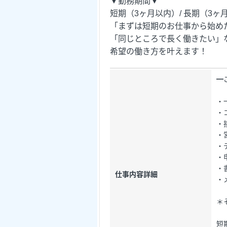
▼勤務期間▼
短期（3ヶ月以内）/ 長期（3ヶ
「まずは短期のお仕事から始め
「同じところで長く働きたい」
希望の働き方を叶えます！
━
・
・
・
・
・
・
・
仕事内容詳細
・
＊
短