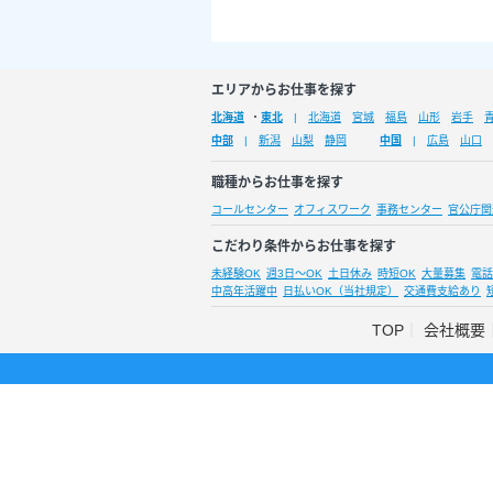
エリアからお仕事を探す
北海道
・
東北
北海道
宮城
福島
山形
岩手
中部
新潟
山梨
静岡
中国
広島
山口
職種からお仕事を探す
コールセンター
オフィスワーク
事務センター
官公庁関
こだわり条件からお仕事を探す
未経験OK
週3日～OK
土日休み
時短OK
大量募集
電話
中高年活躍中
日払いOK（当社規定）
交通費支給あり
TOP
会社概要