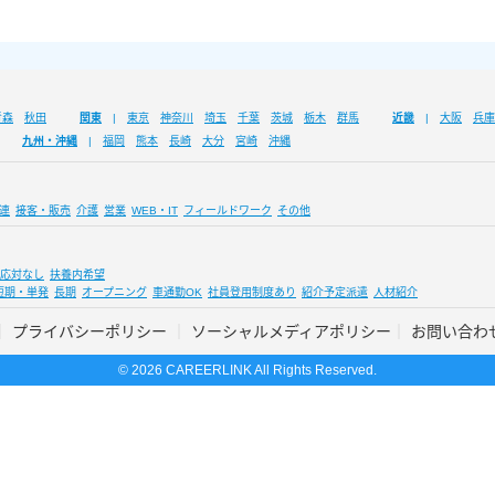
青森
秋田
関東
東京
神奈川
埼玉
千葉
茨城
栃木
群馬
近畿
大阪
兵庫
九州・沖縄
福岡
熊本
長崎
大分
宮崎
沖縄
連
接客・販売
介護
営業
WEB・IT
フィールドワーク
その他
応対なし
扶養内希望
短期・単発
長期
オープニング
車通勤OK
社員登用制度あり
紹介予定派遣
人材紹介
プライバシーポリシー
ソーシャルメディアポリシー
お問い合わ
© 2026 CAREERLINK All Rights Reserved.