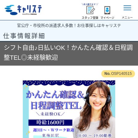
メニュー
スタッフ登録
マイページ
官公庁・市役所の派遣求人多数！お仕事探しはキャリステ
仕事情報詳細
シフト自由♪日払いOK！かんたん確認＆日程調
整TEL◎未経験歓迎
OSP140515