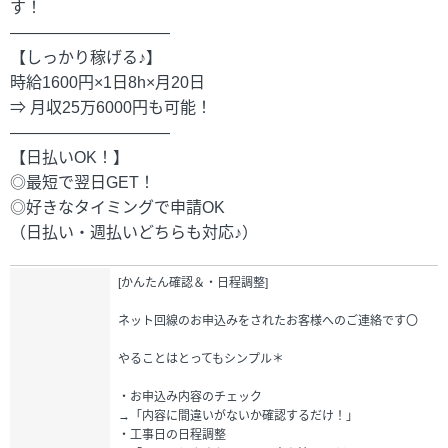
す！
――――――――――
【しっかり稼げる♪】
時給1600円×1日8h×月20日
⇒ 月収25万6000円も可能！
――――――――――
【日払いOK！】
◎最短で翌日GET！
◎好きなタイミングで申請OK
（日払い・週払いどちらも対応♪）
[かんたん確認＆・日程調整]
ネット回線のお申込みをされたお客様へのご連絡です〇
やることはとってもシンプル＊
・お申込み内容のチェック
→「内容に間違いがないか確認するだけ！」
・工事日の日程調整