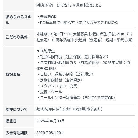
[残業予定] ほぼなし ＊業務状況による
・未経験OK
求められるスキ
・PC基本操作可能な方（文字入力ができればOK）
ル
未経験OK 週3日～OK 大量募集 扶養内希望 日払いOK（当
こだわり条件
社規定） 中高年活躍中 交通費（規定有） 短期・単発 長期
▼福利厚生
・社会保険制度（社会保険、雇用保険など）
・年次有給休暇制度あり（有給消化率 2025年実績：消
化率83.6%）
・日払い、週払い制度（当社規定）
特記事項
・定期健康診断（当社規定）
・スタッフフォロー充実
・提携スクール
・コールセンター講座無料（自宅PCで受講OK）
敷地内/屋内原則禁煙（喫煙場所/室あり）
喫煙について
2026年04月09日
掲載日
2026年08月20日
広告有効期限