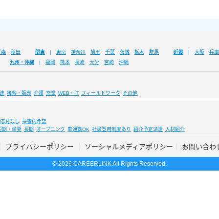
青森
秋田
関東
東京
神奈川
埼玉
千葉
茨城
栃木
群馬
近畿
大阪
兵庫
九州・沖縄
福岡
熊本
長崎
大分
宮崎
沖縄
連
接客・販売
介護
営業
WEB・IT
フィールドワーク
その他
応対なし
扶養内希望
短期・単発
長期
オープニング
車通勤OK
社員登用制度あり
紹介予定派遣
人材紹介
プライバシーポリシー
ソーシャルメディアポリシー
お問い合わ
© 2026 CAREERLINK All Rights Reserved.