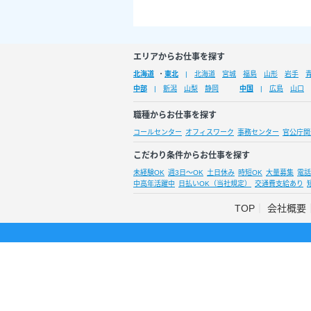
エリアからお仕事を探す
北海道
・
東北
北海道
宮城
福島
山形
岩手
中部
新潟
山梨
静岡
中国
広島
山口
職種からお仕事を探す
コールセンター
オフィスワーク
事務センター
官公庁関
こだわり条件からお仕事を探す
未経験OK
週3日～OK
土日休み
時短OK
大量募集
電話
中高年活躍中
日払いOK（当社規定）
交通費支給あり
TOP
会社概要