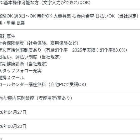
PC基本操作可能な方（文字入力ができればOK）
経験OK 週3日～OK 時短OK 大量募集 扶養内希望 日払いOK（当社規
期・単発 長期
福利厚生
社会保険制度（社会保険、雇用保険など）
年次有給休暇制度あり（有給消化率 2025年実績：消化率83.6%）
日払い、週払い制度（当社規定）
定期健康診断（当社規定）
スタッフフォロー充実
提携スクール
コールセンター講座無料（自宅PCで受講OK）
地内/屋内原則禁煙（喫煙場所/室あり）
26年04月27日
26年08月20日