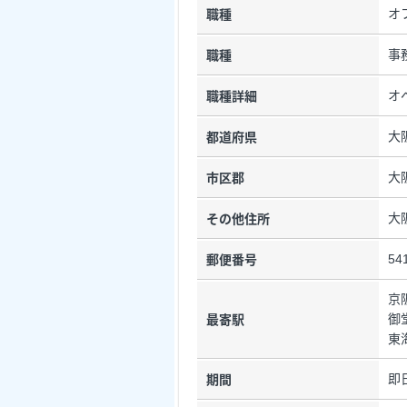
オ
職種
事
職種
オ
職種詳細
大
都道府県
大
市区郡
大
その他住所
54
郵便番号
京
御
最寄駅
東
即
期間