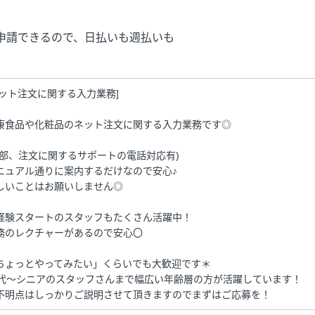
申請できるので、日払いも週払いも
ネット注文に関する入力業務]
康食品や化粧品のネット注文に関する入力業務です◎
一部、注文に関するサポートの電話対応有)
ニュアル通りに案内するだけなので安心♪
しいことはお願いしません◎
経験スタートのスタッフもたくさん活躍中！
務のレクチャーがあるので安心〇
ちょっとやってみたい」くらいでも大歓迎です＊
0代～シニアのスタッフさんまで幅広い年齢層の方が活躍しています！
不明点はしっかりご説明させて頂きますのでまずはご応募を！