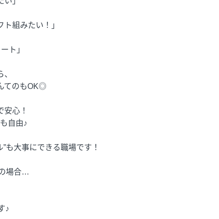
たい」
フト組みたい！」
タート」
ら、
んてのもOK◎
で安心！
も自由♪
イル”も大事にできる職場です！
務の場合…
す♪