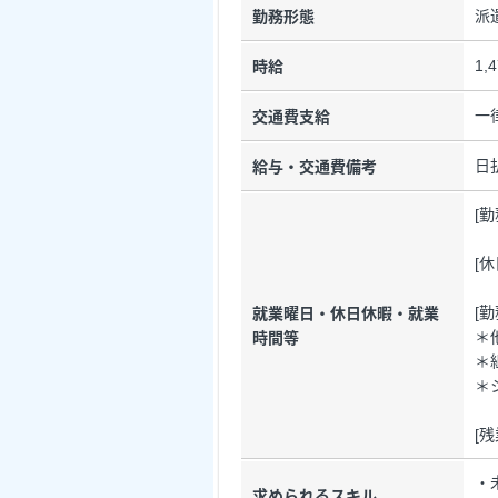
派
勤務形態
1,
時給
一
交通費支給
日
給与・交通費備考
[
[
[勤
就業曜日・休日休暇・就業
＊
時間等
＊
＊
[
・
求められるスキル