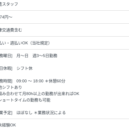
遣スタッフ
474円～
律交通費含む
払い・週払いOK（当社規定）
勤務曜日] 月～日 週3～5日勤務
休日休暇] シフト休
務時間] 09:00 ～ 18:00 ＊休憩60分
他シフトあり
組み合わせて月80h以上の勤務が出来ればOK
ショートタイムの勤務も可能
残業予定] ほぼなし ＊業務状況による
未経験OK