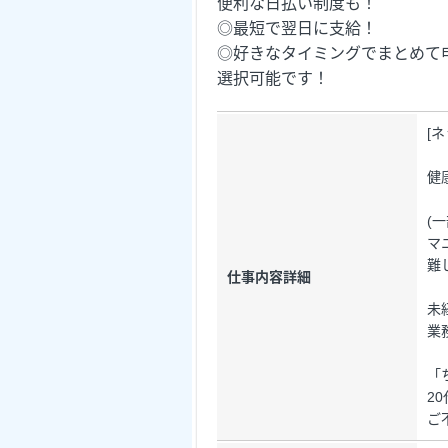
便利な日払い制度も！
◎最短で翌日に支給！
◎好きなタイミングでまとめて
選択可能です！
[
健
(
マ
難
仕事内容詳細
未
業
「
2
ご