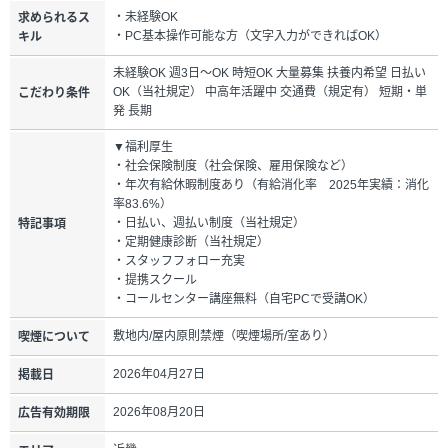
・未経験OK
求められるス
・PC基本操作可能な方（文字入力ができればOK）
キル
未経験OK 週3日～OK 時短OK 大量募集 扶養内希望 日払い
OK（当社規定） 中高年活躍中 交通費（規定有） 短期・単
こだわり条件
発 長期
▼福利厚生
・社会保険制度（社会保険、雇用保険など）
・年次有給休暇制度あり（有給消化率 2025年実績：消化
率83.6%）
・日払い、週払い制度（当社規定）
特記事項
・定期健康診断（当社規定）
・スタッフフォロー充実
・提携スクール
・コールセンター講座無料（自宅PCで受講OK）
敷地内/屋内原則禁煙（喫煙場所/室あり）
喫煙について
2026年04月27日
掲載日
2026年08月20日
広告有効期限