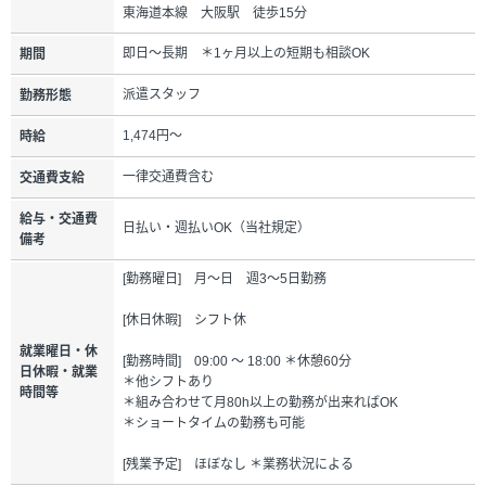
東海道本線 大阪駅 徒歩15分
即日～長期 ＊1ヶ月以上の短期も相談OK
期間
派遣スタッフ
勤務形態
1,474円～
時給
一律交通費含む
交通費支給
給与・交通費
日払い・週払いOK（当社規定）
備考
[勤務曜日] 月～日 週3～5日勤務
[休日休暇] シフト休
就業曜日・休
[勤務時間] 09:00 ～ 18:00 ＊休憩60分
日休暇・就業
＊他シフトあり
時間等
＊組み合わせて月80h以上の勤務が出来ればOK
＊ショートタイムの勤務も可能
[残業予定] ほぼなし ＊業務状況による