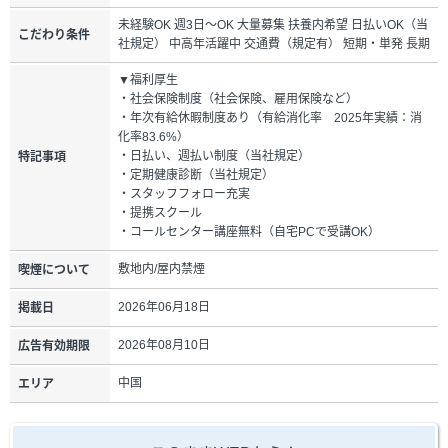
未経験OK 週3日～OK 大量募集 扶養内希望 日払いOK（当
こだわり条件
社規定） 中高年活躍中 交通費（規定有） 短期・単発 長期
▼福利厚生
・社会保険制度（社会保険、雇用保険など）
・年次有給休暇制度あり（有給消化率 2025年実績：消
化率83.6%）
・日払い、週払い制度（当社規定）
特記事項
・定期健康診断（当社規定）
・スタッフフォロー充実
・提携スクール
・コールセンター講座無料（自宅PCで受講OK）
敷地内/屋内禁煙
喫煙について
2026年06月18日
掲載日
2026年08月10日
広告有効期限
中国
エリア