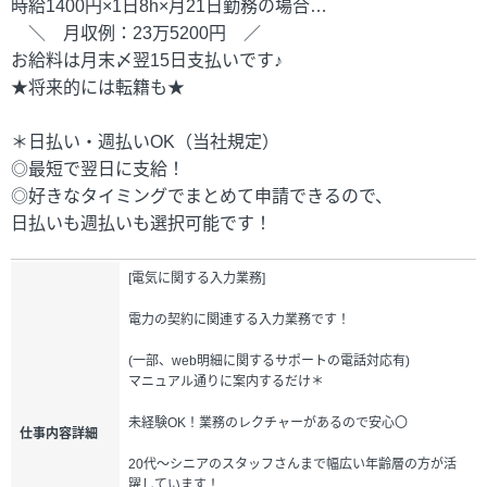
時給1400円×1日8h×月21日勤務の場合…
＼ 月収例：23万5200円 ／
お給料は月末〆翌15日支払いです♪
★将来的には転籍も★
＊日払い・週払いOK（当社規定）
◎最短で翌日に支給！
◎好きなタイミングでまとめて申請できるので、
日払いも週払いも選択可能です！
[電気に関する入力業務]
電力の契約に関連する入力業務です！
(一部、web明細に関するサポートの電話対応有)
マニュアル通りに案内するだけ＊
未経験OK！業務のレクチャーがあるので安心〇
仕事内容詳細
20代～シニアのスタッフさんまで幅広い年齢層の方が活
躍しています！