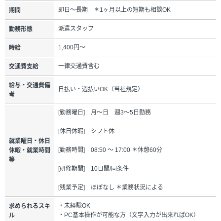
即日～長期 ＊1ヶ月以上の短期も相談OK
期間
派遣スタッフ
勤務形態
1,400円～
時給
一律交通費含む
交通費支給
給与・交通費備
日払い・週払いOK（当社規定）
考
[勤務曜日] 月～日 週3～5日勤務
[休日休暇] シフト休
就業曜日・休日
[勤務時間] 08:50 ～ 17:00 ＊休憩60分
休暇・就業時間
等
[研修期間] 10日間/同条件
[残業予定] ほぼなし ＊業務状況による
・未経験OK
求められるスキ
・PC基本操作が可能な方（文字入力が出来ればOK）
ル