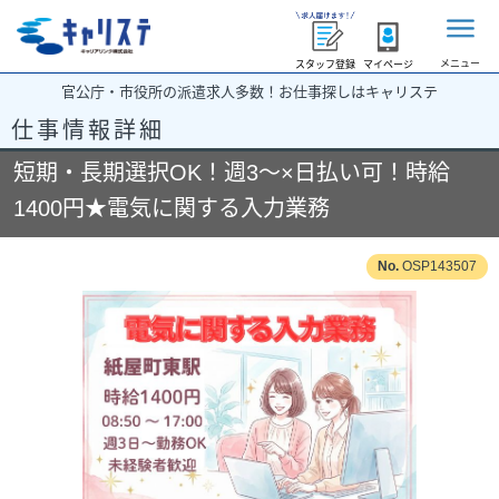
メニュー
スタッフ登録
マイページ
官公庁・市役所の派遣求人多数！お仕事探しはキャリステ
仕事情報詳細
短期・長期選択OK！週3～×日払い可！時給
1400円★電気に関する入力業務
OSP143507