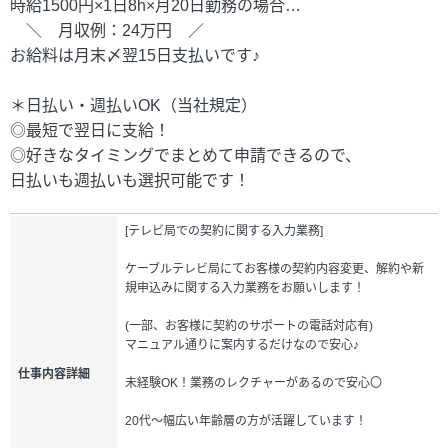
時給1500円×1日8h×月20日勤務の場合…
＼ 月収例：24万円 ／
お給料は月末〆翌15日支払いです♪
＊日払い・週払いOK（当社規定）
◎最短で翌日に支給！
◎好きなタイミングでまとめて申請できるので、
日払いも週払いも選択可能です！
[テレビ局での契約に関する入力業務]
ケーブルテレビ局にてお客様の契約内容変更、解約や新
規申込みに関する入力業務をお願いします！
(一部、お客様に契約のサポートの電話対応有)
マニュアル通りに案内するだけなので安心♪
仕事内容詳細
未経験OK！業務のレクチャーがあるので安心〇
20代～幅広い年齢層の方が活躍しています！