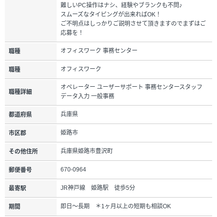
難しいPC操作はナシ、経験やブランクも不問♪
スムーズなタイピングが出来ればOK！
ご不明点はしっかりご説明させて頂きますのでまずはご
応募を！
オフィスワーク 事務センター
職種
オフィスワーク
職種
オペレーター ユーザーサポート 事務センタースタッフ
職種詳細
データ入力 一般事務
兵庫県
都道府県
姫路市
市区郡
兵庫県姫路市豊沢町
その他住所
670-0964
郵便番号
JR神戸線 姫路駅 徒歩5分
最寄駅
即日～長期 ＊1ヶ月以上の短期も相談OK
期間