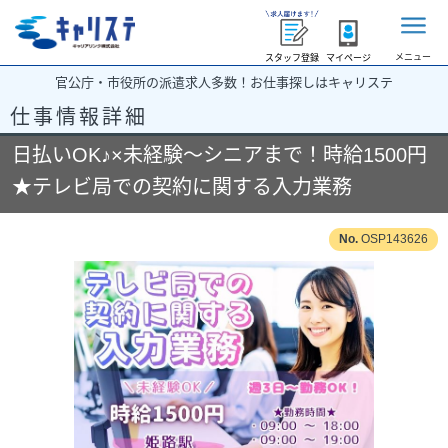
メニュー
スタッフ登録
マイページ
官公庁・市役所の派遣求人多数！お仕事探しはキャリステ
仕事情報詳細
日払いOK♪×未経験～シニアまで！時給1500円
★テレビ局での契約に関する入力業務
OSP143626