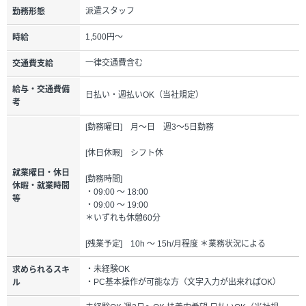
派遣スタッフ
勤務形態
1,500円～
時給
一律交通費含む
交通費支給
給与・交通費備
日払い・週払いOK（当社規定）
考
[勤務曜日] 月～日 週3～5日勤務
[休日休暇] シフト休
就業曜日・休日
[勤務時間]
休暇・就業時間
・09:00 ～ 18:00
等
・09:00 ～ 19:00
＊いずれも休憩60分
[残業予定] 10h ～ 15h/月程度 ＊業務状況による
・未経験OK
求められるスキ
・PC基本操作が可能な方（文字入力が出来ればOK）
ル