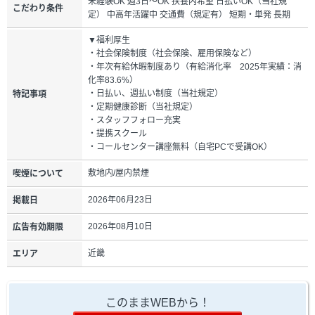
未経験OK 週3日～OK 扶養内希望 日払いOK（当社規
こだわり条件
定） 中高年活躍中 交通費（規定有） 短期・単発 長期
▼福利厚生
・社会保険制度（社会保険、雇用保険など）
・年次有給休暇制度あり（有給消化率 2025年実績：消
化率83.6%）
・日払い、週払い制度（当社規定）
特記事項
・定期健康診断（当社規定）
・スタッフフォロー充実
・提携スクール
・コールセンター講座無料（自宅PCで受講OK）
敷地内/屋内禁煙
喫煙について
2026年06月23日
掲載日
2026年08月10日
広告有効期限
近畿
エリア
このままWEBから！