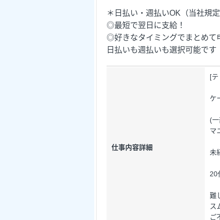
＊日払い・週払いOK（当社規
◎最短で翌日に支給！
◎好きなタイミングでまとめて
日払いも週払いも選択可能です
[
ケ
(
マ
仕事内容詳細
未
2
難
ス
ご