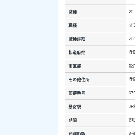
オ
職種
オ
職種
オ
職種詳細
兵
都道府県
姫
市区郡
兵
その他住所
67
郵便番号
J
最寄駅
即
期間
派
勤務形態