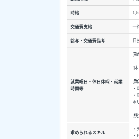
1,
時給
一
交通費支給
日
給与・交通費備考
[
[
[
就業曜日・休日休暇・就業
・0
時間等
・0
＊
[
・
求められるスキル
・