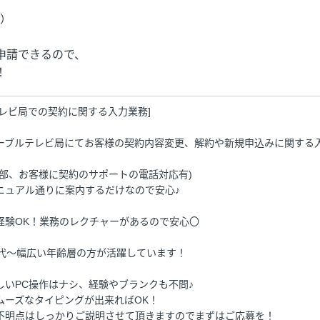
定）
申請できるので、
！
テレビ局での契約に関する入力業務]
ーブルテレビ局にてお客様の契約内容変更、解約や新規申込みに関する
一部、お客様に契約のサポートの電話対応有)
ニュアル通りに案内するだけなので安心♪
経験OK！業務のレクチャーがあるので安心〇
0代～幅広い年齢層の方が活躍しています！
しいPC操作はナシ、経験やブランクも不問♪
ムーズなタイピングが出来ればOK！
不明点はしっかりご説明させて頂きますのでまずはご応募を！