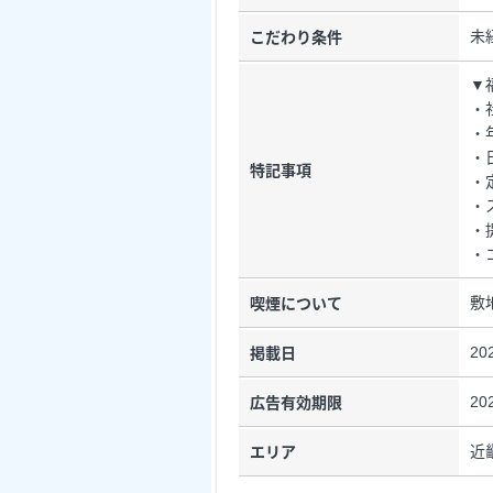
未
こだわり条件
▼
・
・
・
特記事項
・
・
・
・
敷
喫煙について
20
掲載日
20
広告有効期限
近
エリア