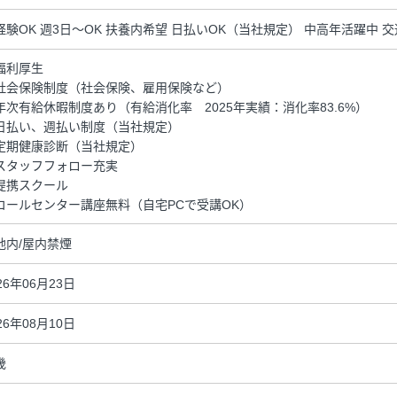
経験OK 週3日～OK 扶養内希望 日払いOK（当社規定） 中高年活躍中 
福利厚生
社会保険制度（社会保険、雇用保険など）
年次有給休暇制度あり（有給消化率 2025年実績：消化率83.6%）
日払い、週払い制度（当社規定）
定期健康診断（当社規定）
スタッフフォロー充実
提携スクール
コールセンター講座無料（自宅PCで受講OK）
地内/屋内禁煙
26年06月23日
26年08月10日
畿