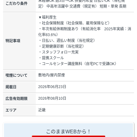
未経験OK 週3日～OK 扶養内希望 日払いOK（当社規
こだわり条件
定） 中高年活躍中 交通費（規定有） 短期・単発 長期
▼福利厚生
・社会保険制度（社会保険、雇用保険など）
・年次有給休暇制度あり（有給消化率 2025年実績：消
化率83.6%）
・日払い、週払い制度（当社規定）
特記事項
・定期健康診断（当社規定）
・スタッフフォロー充実
・提携スクール
・コールセンター講座無料（自宅PCで受講OK）
敷地内/屋内禁煙
喫煙について
2026年06月23日
掲載日
2026年08月10日
広告有効期限
近畿
エリア
このままWEBから！