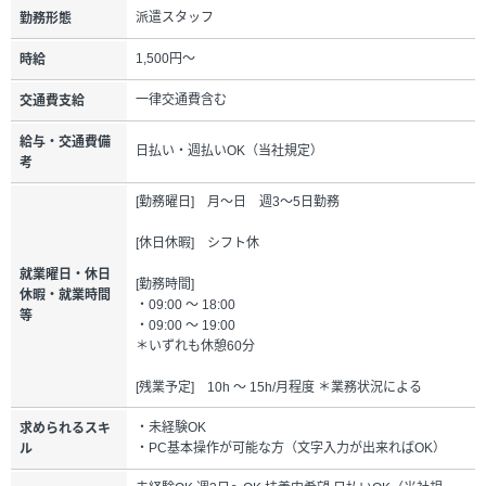
派遣スタッフ
勤務形態
1,500円～
時給
一律交通費含む
交通費支給
給与・交通費備
日払い・週払いOK（当社規定）
考
[勤務曜日] 月～日 週3～5日勤務
[休日休暇] シフト休
就業曜日・休日
[勤務時間]
休暇・就業時間
・09:00 ～ 18:00
等
・09:00 ～ 19:00
＊いずれも休憩60分
[残業予定] 10h ～ 15h/月程度 ＊業務状況による
・未経験OK
求められるスキ
・PC基本操作が可能な方（文字入力が出来ればOK）
ル