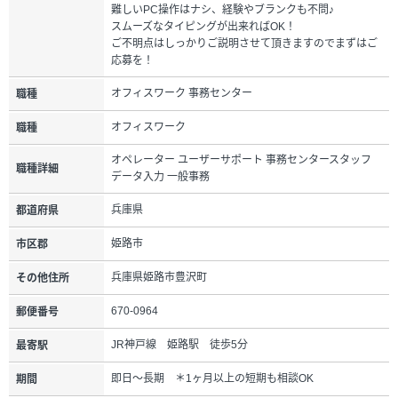
難しいPC操作はナシ、経験やブランクも不問♪
スムーズなタイピングが出来ればOK！
ご不明点はしっかりご説明させて頂きますのでまずはご
応募を！
オフィスワーク 事務センター
職種
オフィスワーク
職種
オペレーター ユーザーサポート 事務センタースタッフ
職種詳細
データ入力 一般事務
兵庫県
都道府県
姫路市
市区郡
兵庫県姫路市豊沢町
その他住所
670-0964
郵便番号
JR神戸線 姫路駅 徒歩5分
最寄駅
即日～長期 ＊1ヶ月以上の短期も相談OK
期間