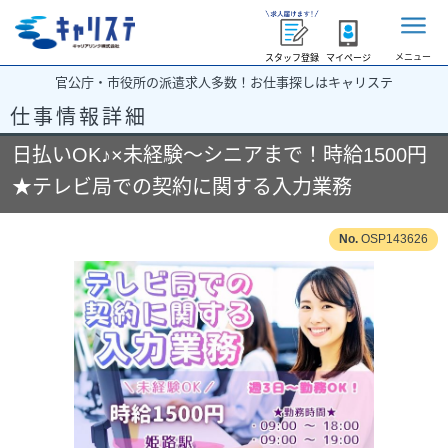
メニュー
スタッフ登録
マイページ
官公庁・市役所の派遣求人多数！お仕事探しはキャリステ
仕事情報詳細
日払いOK♪×未経験～シニアまで！時給1500円
★テレビ局での契約に関する入力業務
OSP143626