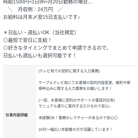
時給1500円×1日8h×月20日勤務の場合…
＼ 月収例：24万円 ／
お給料は月末〆翌15日支払いです♪
＊日払い・週払いOK（当社規定）
◎最短で翌日に支給！
◎好きなタイミングでまとめて申請できるので、
日払いも週払いも選択可能です！
[テレビ局での契約に関する入力業務]
ケーブルテレビ局にてお客様の契約内容変更、解約や新
規申込みに関する入力業務をお願いします！
(一部、お客様に契約のサポートの電話対応有)
マニュアル通りに案内するだけなので安心♪
仕事内容詳細
未経験OK！業務のレクチャーがあるので安心〇
20代～幅広い年齢層の方が活躍しています！