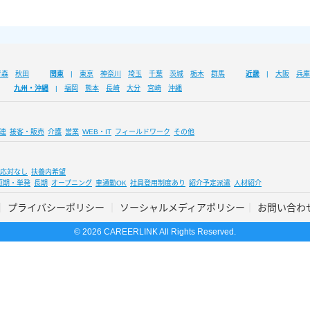
青森
秋田
関東
東京
神奈川
埼玉
千葉
茨城
栃木
群馬
近畿
大阪
兵庫
九州・沖縄
福岡
熊本
長崎
大分
宮崎
沖縄
連
接客・販売
介護
営業
WEB・IT
フィールドワーク
その他
応対なし
扶養内希望
短期・単発
長期
オープニング
車通勤OK
社員登用制度あり
紹介予定派遣
人材紹介
プライバシーポリシー
ソーシャルメディアポリシー
お問い合わ
© 2026 CAREERLINK All Rights Reserved.