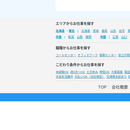
エリアからお仕事を探す
北海道
・
東北
北海道
宮城
福島
山形
岩手
中部
新潟
山梨
静岡
中国
広島
山口
職種からお仕事を探す
コールセンター
オフィスワーク
事務センター
官公庁関
こだわり条件からお仕事を探す
未経験OK
週3日～OK
土日休み
時短OK
大量募集
電話
中高年活躍中
日払いOK（当社規定）
交通費支給あり
TOP
会社概要