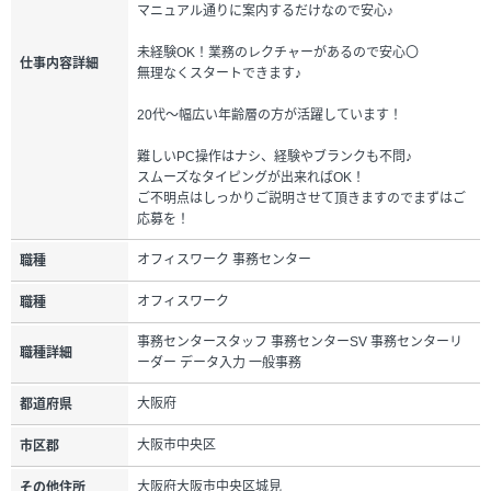
マニュアル通りに案内するだけなので安心♪
未経験OK！業務のレクチャーがあるので安心〇
仕事内容詳細
無理なくスタートできます♪
20代～幅広い年齢層の方が活躍しています！
難しいPC操作はナシ、経験やブランクも不問♪
スムーズなタイピングが出来ればOK！
ご不明点はしっかりご説明させて頂きますのでまずはご
応募を！
オフィスワーク 事務センター
職種
オフィスワーク
職種
事務センタースタッフ 事務センターSV 事務センターリ
職種詳細
ーダー データ入力 一般事務
大阪府
都道府県
大阪市中央区
市区郡
大阪府大阪市中央区城見
その他住所