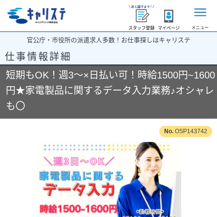
メニュー
スタッフ登録
マイページ
官公庁・市役所の派遣求人多数！お仕事探しはキャリステ
仕事情報詳細
短期もOK！週3～×日払い可！時給1500円~1600
円★家電製品に関するデータ入力業務♪オシャレ
も〇
OSP143742