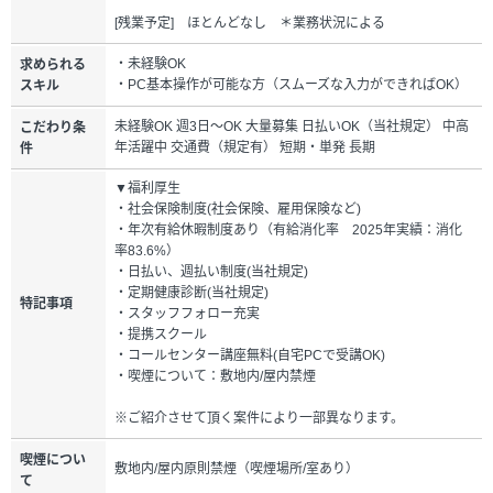
[残業予定] ほとんどなし ＊業務状況による
・未経験OK
求められる
・PC基本操作が可能な方（スムーズな入力ができればOK）
スキル
未経験OK 週3日～OK 大量募集 日払いOK（当社規定） 中高
こだわり条
年活躍中 交通費（規定有） 短期・単発 長期
件
▼福利厚生
・社会保険制度(社会保険、雇用保険など)
・年次有給休暇制度あり（有給消化率 2025年実績：消化
率83.6%）
・日払い、週払い制度(当社規定)
・定期健康診断(当社規定)
特記事項
・スタッフフォロー充実
・提携スクール
・コールセンター講座無料(自宅PCで受講OK)
・喫煙について：敷地内/屋内禁煙
※ご紹介させて頂く案件により一部異なります。
喫煙につい
敷地内/屋内原則禁煙（喫煙場所/室あり）
て