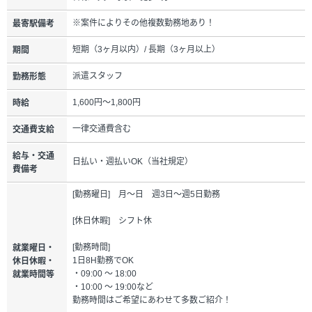
※案件によりその他複数勤務地あり！
最寄駅備考
短期（3ヶ月以内）/ 長期（3ヶ月以上）
期間
派遣スタッフ
勤務形態
1,600円～1,800円
時給
一律交通費含む
交通費支給
給与・交通
日払い・週払いOK（当社規定）
費備考
[勤務曜日] 月～日 週3日～週5日勤務
[休日休暇] シフト休
[勤務時間]
就業曜日・
1日8H勤務でOK
休日休暇・
・09:00 ～ 18:00
就業時間等
・10:00 ～ 19:00など
勤務時間はご希望にあわせて多数ご紹介！